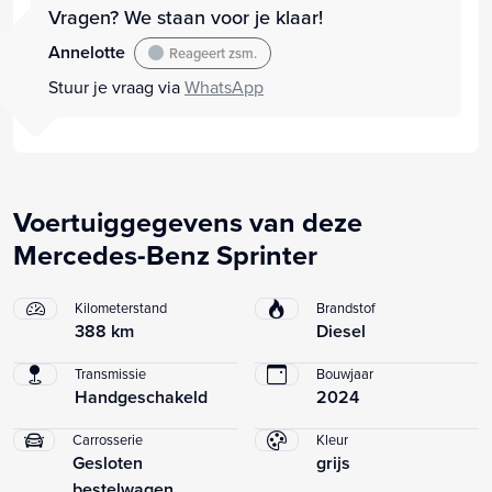
Vragen? We staan voor je klaar!
Annelotte
Reageert zsm.
Stuur je vraag via
WhatsApp
Voertuiggegevens van deze
Mercedes-Benz Sprinter
Kilometerstand
Brandstof
388 km
Diesel
Transmissie
Bouwjaar
Handgeschakeld
2024
Carrosserie
Kleur
Gesloten
grijs
bestelwagen