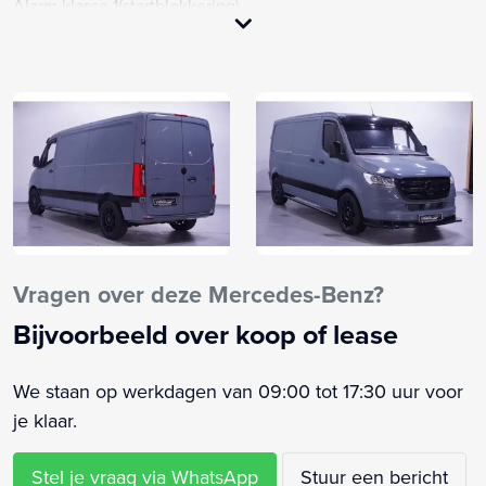
Alarm klasse 1(startblokkering)
Anti Blokkeer Systeem
Bestuurdersairbag
Boordcomputer
Bumper in carrosseriekleur (CM0)
Centrale deurvergrendeling met afstandsbediening
Dimlichten automatisch
Elektrische ramen voor
Frontspoiler
Instructieboekjes aanwezig
Vragen over deze Mercedes-Benz?
Keyless start
Bijvoorbeeld over koop of lease
MB-audiosysteem (E1O)
Roetfilter
We staan op werkdagen van 09:00 tot 17:30 uur voor
Rookvrij
je klaar.
RY2 Bandenspanningscontrolesysteem aan de voor- en
achterzijde, draadloos (RY2)
Stel je vraag via WhatsApp
Stuur een bericht