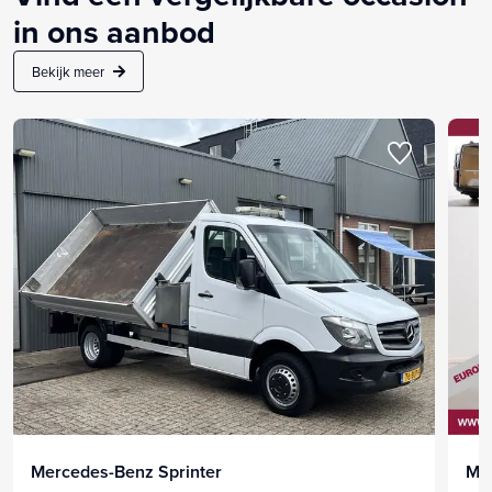
in ons aanbod
Bekijk meer
Mercedes-Benz Sprinter
Me