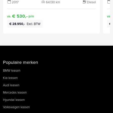
2017
64.130 km
Diesel
€ 530,-
va.
p/m
va.
€ 28.950,-
Excl. BTW
€ 
Populaire merken
BMW leasen
Kia leasen
Audi leasen
Mercedes leasen
Hyundai leasen
Volkswagen leasen