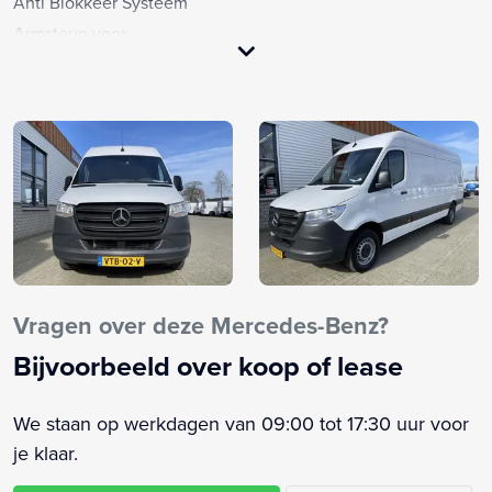
Anti Blokkeer Systeem
Armsteun voor
Bandenspanningscontrolesysteem
Bestuurdersstoel in hoogte verstelbaar
Centrale deurvergrendeling met afstandsbediening
Dimlichten automatisch
Elektrische ramen voor
Fabrieksgarantie
Opstap achter
Passagiersstoel in hoogte verstelbaar
Start/stop systeem
Vragen over deze Mercedes-Benz?
Stuur verstelbaar
Bijvoorbeeld over koop of lease
Trekhaak
Tussenschot volledig
We staan op werkdagen van 09:00 tot 17:30 uur voor
Vermoeidheids herkenning
je klaar.
Zijschuifdeur rechts