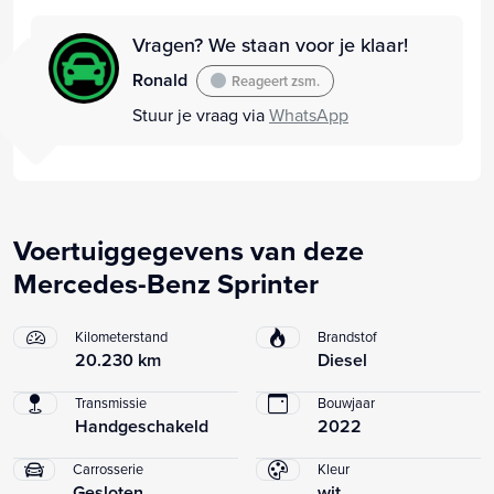
Vragen? We staan voor je klaar!
Ronald
Reageert zsm.
Stuur je vraag via
WhatsApp
Voertuiggegevens van deze
Mercedes-Benz Sprinter
Kilometerstand
Brandstof
20.230 km
Diesel
Transmissie
Bouwjaar
Handgeschakeld
2022
Carrosserie
Kleur
Gesloten
wit