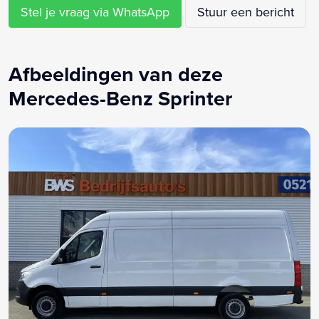
Zijwind assistent
Stel je vraag via WhatsApp
Stuur een bericht
Airco met elektronische regeling
Armsteun
Bijrijdersbank
Afbeeldingen van deze
Bluetooth telefoonvoorbereiding
Mercedes-Benz Sprinter
MP3 aansluiting
Schuifdeur rechts