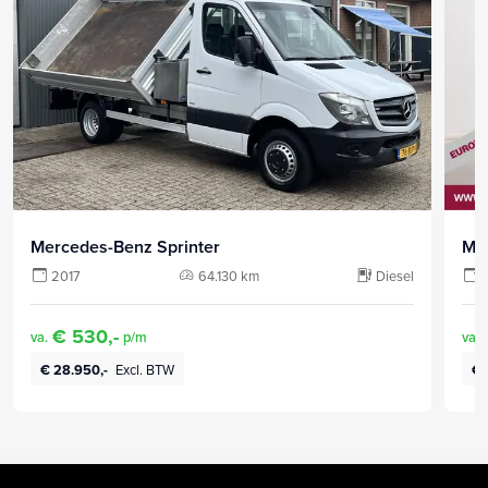
Mercedes-Benz Sprinter
Me
2017
64.130 km
Diesel
€ 530,-
va.
p/m
va.
€ 28.950,-
Excl. BTW
€ 