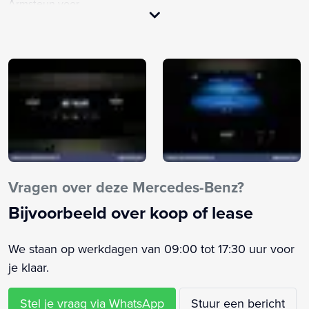
Armsteun voor
Bandenspanningscontrolesysteem
Bestuurdersstoel in hoogte verstelbaar
Bijrijdersbank
Bluetooth telefoonvoorbereiding
Buitenspiegels elektrisch inklapbaar
Buitenspiegels elektrisch verstel- en verwarmbaar
Centrale vergrendeling met afstandsbediening
Dimlichten automatisch
Elektrische ramen voor
Vragen over deze Mercedes-Benz?
Multifunctioneel stuur
Bijvoorbeeld over koop of lease
Passagiersstoel in hoogte verstelbaar
Regensensor
We staan op werkdagen van 09:00 tot 17:30 uur voor
Start/stop systeem
je klaar.
Stuur multifunctioneel
Stuur verstelbaar
Stel je vraag via WhatsApp
Stuur een bericht