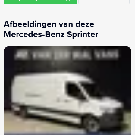
Trekhaak
Tussenschot volledig
Vermoeidheids herkenning
Afbeeldingen van deze
Warmtewerend glas
Mercedes-Benz Sprinter
Zijschuifdeur rechts
Zijwind assistent
Vering verzwaard