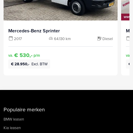
Mercedes-Benz Sprinter
Me
2017
64.130 km
Diesel
€ 530,-
va.
p/m
va.
€ 28.950,-
Excl. BTW
€ 
Populaire merken
BMW leasen
Kia leasen