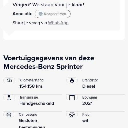
Vragen? We staan voor je klaar!
Annelotte
Reageert zsm.
Stuur je vraag via
WhatsApp
Voertuiggegevens van deze
Mercedes-Benz Sprinter
Kilometerstand
Brandstof
154.158 km
Diesel
Transmissie
Bouwjaar
Handgeschakeld
2021
Carrosserie
Kleur
Gesloten
wit
bestelwagen