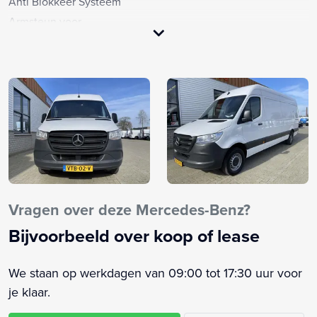
Anti Blokkeer Systeem
Armsteun voor
Bandenspanningscontrolesysteem
Bestuurdersstoel in hoogte verstelbaar
Centrale deurvergrendeling met afstandsbediening
Dimlichten automatisch
Elektrische ramen voor
Fabrieksgarantie
Opstap achter
Passagiersstoel in hoogte verstelbaar
Start/stop systeem
Vragen over deze Mercedes-Benz?
Stuur verstelbaar
Bijvoorbeeld over koop of lease
Trekhaak
Tussenschot volledig
We staan op werkdagen van 09:00 tot 17:30 uur voor
Vermoeidheids herkenning
je klaar.
Zijschuifdeur rechts