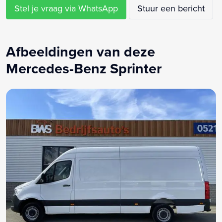
Zijwind assistent
Stel je vraag via WhatsApp
Stuur een bericht
Airco met elektronische regeling
Armsteun
Bijrijdersbank
Afbeeldingen van deze
Bluetooth telefoonvoorbereiding
Mercedes-Benz Sprinter
MP3 aansluiting
Schuifdeur rechts