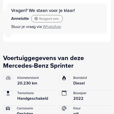
Vragen? We staan voor je klaar!
Annelotte
Reageert zsm.
Stuur je vraag via
WhatsApp
Voertuiggegevens van deze
Mercedes-Benz Sprinter
Kilometerstand
Brandstof
20.230 km
Diesel
Transmissie
Bouwjaar
Handgeschakeld
2022
Carrosserie
Kleur
Gesloten
wit