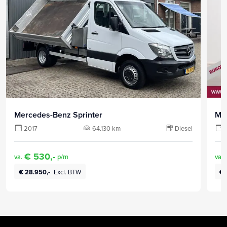
Mercedes-Benz Sprinter
Me
2017
64.130 km
Diesel
€ 530,-
va.
p/m
va.
€ 28.950,-
Excl. BTW
€ 