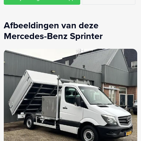
Passagiersstoel in hoogte verstelbaar
Radiovoorbereiding
Roetfilter
Afbeeldingen van deze
Stuurbekrachtiging
Mercedes-Benz Sprinter
Stuur verstelbaar
Trekhaak
Zijdeur