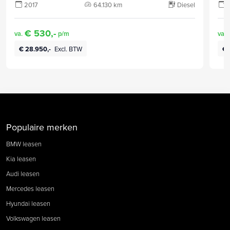
2017
64.130 km
Diesel
€ 530,-
va.
p/m
va.
€ 28.950,-
Excl. BTW
€ 
Populaire merken
BMW leasen
Kia leasen
Audi leasen
Mercedes leasen
Hyundai leasen
Volkswagen leasen