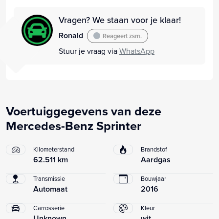
Vragen? We staan voor je klaar!
Ronald
Reageert zsm.
Stuur je vraag via
WhatsApp
Voertuiggegevens van deze
Mercedes-Benz Sprinter
Kilometerstand
Brandstof
62.511 km
Aardgas
Transmissie
Bouwjaar
Automaat
2016
Carrosserie
Kleur
Unknown
wit