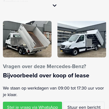
Armsteun voor
Audio installatie
Bestuurdersstoel in hoogte verstelbaar
Bluetooth telefoonvoorbereiding
Buitenspiegels elektrisch verstelbaar
Centrale deurvergrendeling met afstandsbediening
Centrale vergrendeling met afstandsbediening
Elektrische ramen voor
Elektronische remkrachtverdeling
Elektronisch Stabiliteits Programma
Vragen over deze Mercedes-Benz?
Getint glas
Bijvoorbeeld over koop of lease
Hill hold functie
Housnipper combinatie snipperauto
We staan op werkdagen van 09:00 tot 17:30 uur voor
Kipper
je klaar.
Multimedia systeem
Open laadbak
Stel je vraag via WhatsApp
Stuur een bericht