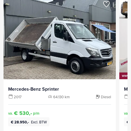
Mercedes-Benz Sprinter
Me
2017
64.130 km
Diesel
€ 530,-
va.
p/m
va.
€ 28.950,-
Excl. BTW
€ 