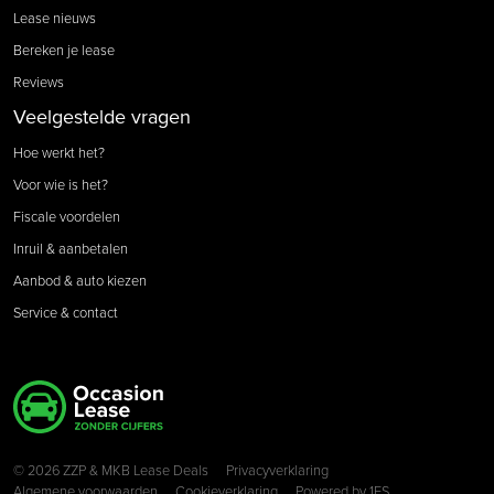
Lease nieuws
Bereken je lease
Reviews
Veelgestelde vragen
Hoe werkt het?
Voor wie is het?
Fiscale voordelen
Inruil & aanbetalen
Aanbod & auto kiezen
Service & contact
Copyright navigation
© 2026 ZZP & MKB Lease Deals
Privacyverklaring
Algemene voorwaarden
Cookieverklaring
Powered by
1FS