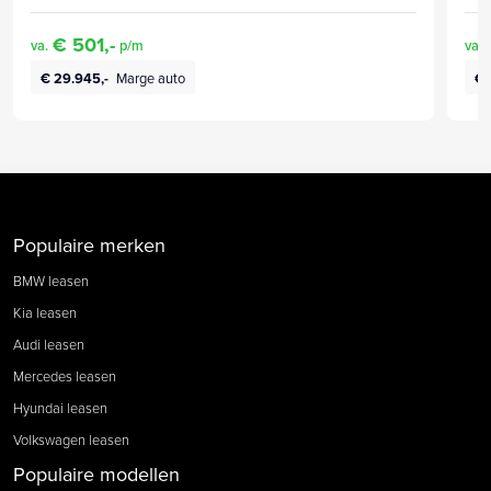
€ 501,-
va.
p/m
va.
€ 29.945,-
Marge auto
€ 
Populaire merken
BMW leasen
Kia leasen
Audi leasen
Mercedes leasen
Hyundai leasen
Volkswagen leasen
Populaire modellen