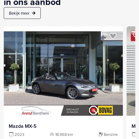
in ons aanbod
Bekijk meer
Mazda MX-5
Ma
2023
18.968 km
Benzine