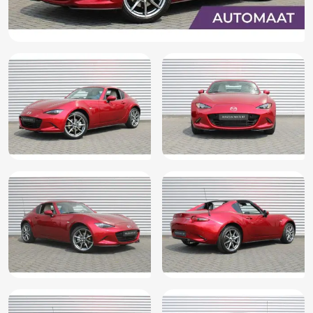
Stuurwiel multifunctioneel
Verkeersbord detectie
Vermoeidheids herkenning
Voorstoelen verwarmd
Windscherm
Dodehoek Detectie
Achteruitrij assistent
Anti overhel assistent
Bestuurdersairbag
Bluetooth telefoonvoorbereiding
Buitenspiegels in andere kleur
DAB ontvanger
Multimedia scherm klein
Passagiersairbag
Zij airbag(s) voor
Navigatiesysteem