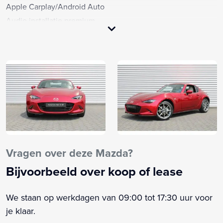
Apple Carplay/Android Auto
Audio installatie premium
Autonomous Emergency Braking
Bandenspanningscontrolesysteem
Bestuurdersstoel in hoogte verstelbaar
Binnenspiegel automatisch dimmend
Boordcomputer
Buitenspiegels elektrisch verstelbaar
Buitenspiegels verwarmbaar
Cruise control
Dimlichten automatisch
Vragen over deze Mazda?
Elektrische ramen voor
Bijvoorbeeld over koop of lease
Elektronische remkrachtverdeling
Elektronisch Stabiliteits Programma
We staan op werkdagen van 09:00 tot 17:30 uur voor
Gelimiteerd slipdifferentieel
je klaar.
Glans exterieur delen