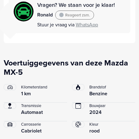
Vragen? We staan voor je klaar!
Ronald
Reageert zsm.
Stuur je vraag via
WhatsApp
Voertuiggegevens van deze Mazda
MX-5
Kilometerstand
Brandstof
1 km
Benzine
Transmissie
Bouwjaar
Automaat
2024
Carrosserie
Kleur
Cabriolet
rood