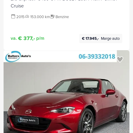
Cruise
2015
153.000 km
Benzine
€ 377,-
va.
p/m
€ 17.945,-
Marge auto