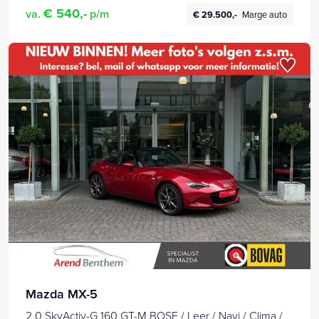
€ 540,-
va.
p/m
€ 29.500,-
Marge auto
Mazda MX-5
2.0 SkyActiv-G 160 GT-M BOSE / Leer / Navi / Clima /