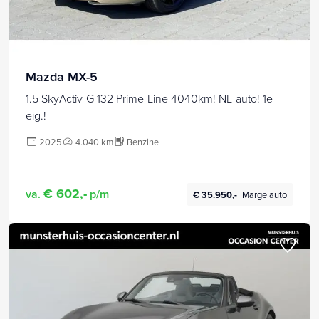
Mazda MX-5
1.5 SkyActiv-G 132 Prime-Line 4040km! NL-auto! 1e
eig.!
2025
4.040 km
Benzine
€ 602,-
va.
p/m
€ 35.950,-
Marge auto