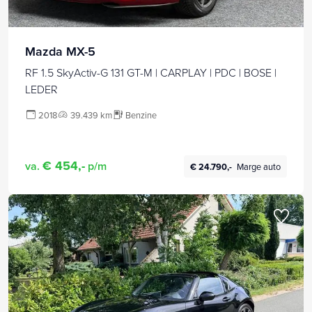
Mazda MX-5
RF 1.5 SkyActiv-G 131 GT-M | CARPLAY | PDC | BOSE |
LEDER
2018
39.439 km
Benzine
€ 454,-
va.
p/m
€ 24.790,-
Marge auto