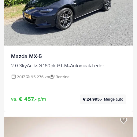
Mazda MX-5
2.0 SkyActiv-G 160pk GT-M•Automaat•Leder
2017
95.276 km
Benzine
€ 457,-
va.
p/m
€ 24.995,-
Marge auto