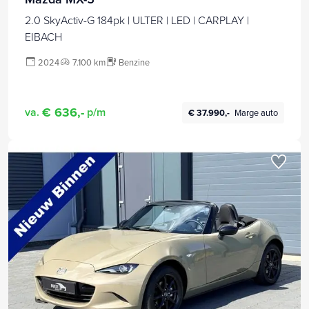
2.0 SkyActiv-G 184pk | ULTER | LED | CARPLAY |
EIBACH
2024
7.100 km
Benzine
€ 636,-
va.
p/m
€ 37.990,-
Marge auto