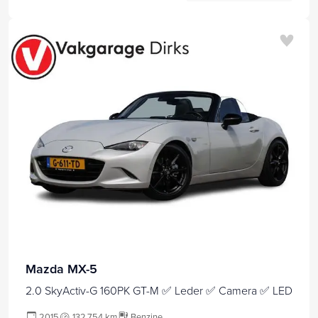
Mazda MX-5
2.0 SkyActiv-G 160PK GT-M ✅ Leder ✅ Camera ✅ LED
2015
132.754 km
Benzine