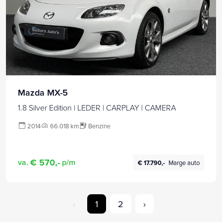
Mazda MX-5
1.8 Silver Edition | LEDER | CARPLAY | CAMERA
2014
66.018 km
Benzine
€ 570,-
va.
p/m
€ 17.790,-
Marge auto
‹
1
2
›