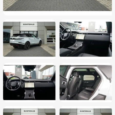
Autonomous Emergency Braking
Bagagedek
Bandenspanningscontrolesysteem
Binnenspiegel automatisch dimmend
Bluetooth
Boordcomputer
Buitenspiegel(s) automatisch dimmend
Buitenspiegels elektrisch inklapbaar
Buitenspiegels elektrisch verstel- en verwarmbaar
Buitenspiegels met verlichting
Bumpers in carrosseriekleur
Connected services
DAB
Dakspoiler
Dimlichten automatisch
Dodehoek detector