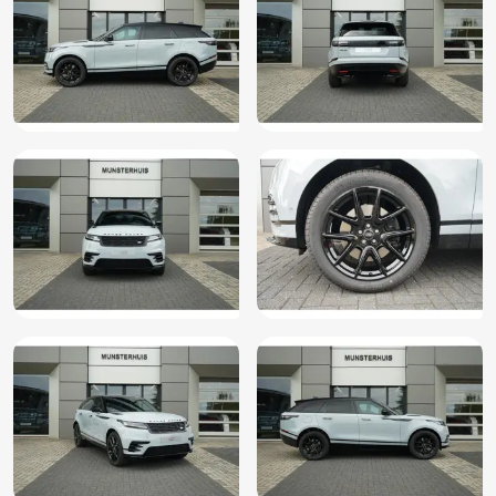
Draadloze telefoonlader
Electronic climate control
Elektrisch bedienbare achterklep
Elektrische ramen achter
Elektrische ramen voor
Elektrisch verstelb. bestuurdersstoel met geheugen
Elektrisch verstelbare passagiersstoel
Elektrisch verstelbare stoel(en) met geheugen
Elektronische remkrachtverdeling
Elektronisch Sper Differentieel
Elektronisch Stabiliteits Programma
Geluidsisolerend glas
Grootlichtassistent
Hellingshoeksensor
Hemelbekleding leder
Hill hold functie