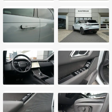
Hoofdsteunen achter
Keyless entry
Keyless start
Koplampen adaptief
Kunstlederen interieurdelen
LED achterlichten
LED dagrijverlichting
Lederen bekleding
LED koplampen
Multimedia-voorbereiding
Multimedia scherm standaard
Navigatiesysteem
Oplaadmogelijkheid
Parkeersensor achter
Parkeersensor voor
Regensensor