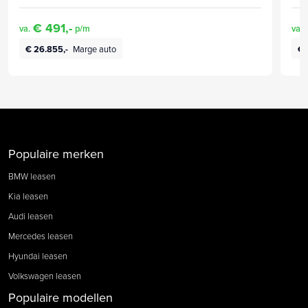
€ 491,-
va.
p/m
va.
€ 26.855,-
Marge auto
€ 
Populaire merken
BMW leasen
Kia leasen
Audi leasen
Mercedes leasen
Hyundai leasen
Volkswagen leasen
Populaire modellen