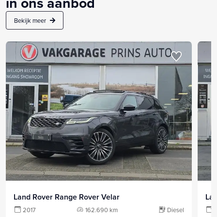
in ons aanbod
Bekijk meer
Land Rover Range Rover Velar
Lan
2017
162.690 km
Diesel