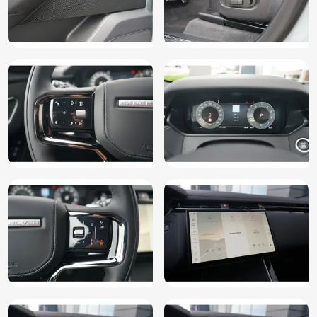
Rijstrooksensor met correctie
Roll Stability Control
Schakelmogelijkheid aan stuurwiel
Start/stop systeem
Stuurbekrachtiging snelheidsafhankelijk
Stuurkolom elektrisch verstelbare
Stuur kunstleder
Stuur multifunctioneel
Stuur verstelbaar
Uitparkeer waarschuwing
Verkeersbord detectie
Vermoeidheids herkenning
Volledig digitaal instrumentenpaneel
Voorstoelen in hoogte verstelbaar
WiFi