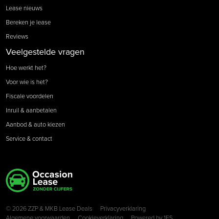
Lease nieuws
Bereken je lease
Reviews
Veelgestelde vragen
Hoe werkt het?
Voor wie is het?
Fiscale voordelen
Inruil & aanbetalen
Aanbod & auto kiezen
Service & contact
Copyright navigation
© 2026 ZZP & MKB Lease Deals
Privacyverklaring
Algemene voorwaarden
Cookieverklaring
Powered by
1FS