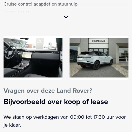
Cruise control adaptief en stuurhulp
Driver Assist
Elektrisch glazen panorama-dak
Extra getint glas achter
Koplampreiniging
Lichtmetalen velgen 21"
Rear Collision Monitor
Stuur verwarmd
Verwarmde voorruit
Voorstoelen verwarmd
Zwarte (glans) exterieur delen
Vragen over deze Land Rover?
Achterbank elektrisch verstelbaar
Bijvoorbeeld over koop of lease
Achterbank in delen neerklapbaar
Achteropkomend verkeer waarschuwing
We staan op werkdagen van 09:00 tot 17:30 uur voor
Achterruitverwarming
je klaar.
Achterruitwisser en sproeier