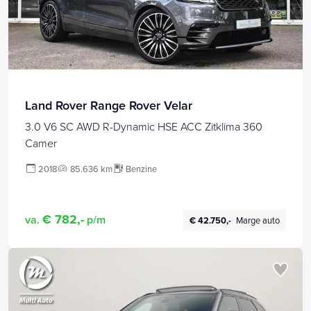
Land Rover Range Rover Velar
3.0 V6 SC AWD R-Dynamic HSE ACC Zitklima 360
Camer
2018
85.636 km
Benzine
€ 782,-
va.
p/m
€ 42.750,-
Marge auto