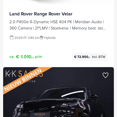
Land Rover Range Rover Velar
2.0 P400e R-Dynamic HSE 404 PK | Meridian Audio |
360 Camera | 21"LMV | Stoelverw. | Memory best. stoel
| Elec. verst. stuurkolom, Electrische achterklep, Matrix
2026
1.140 km
Hybride
Led, Navigatie, App. connect, Extra getint glas
€ 1.010,-
va.
p/m
€ 72.950,-
Incl. BTW