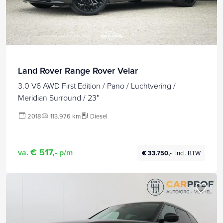
Land Rover Range Rover Velar
3.0 V6 AWD First Edition / Pano / Luchtvering /
Meridian Surround / 23''
2018
113.976 km
Diesel
€ 517,-
va.
p/m
€ 33.750,-
Incl. BTW