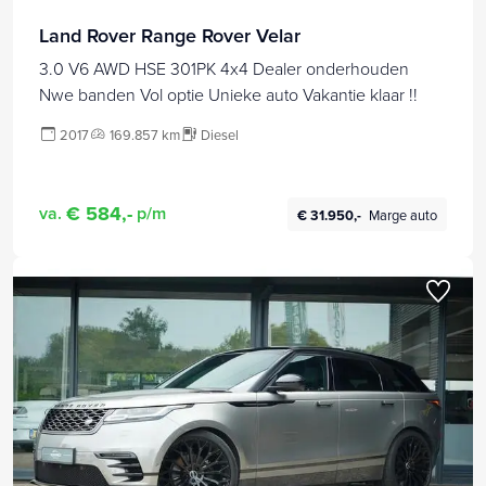
Land Rover Range Rover Velar
3.0 V6 AWD HSE 301PK 4x4 Dealer onderhouden
Nwe banden Vol optie Unieke auto Vakantie klaar !!
2017
169.857 km
Diesel
€ 584,-
va.
p/m
€ 31.950,-
Marge auto