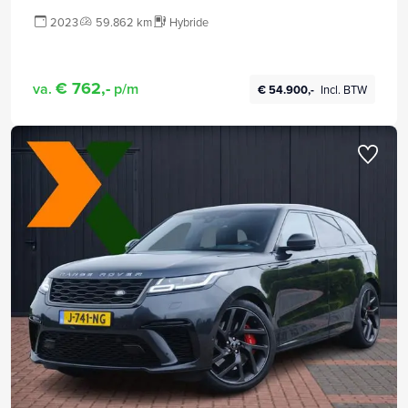
2023
59.862 km
Hybride
€ 762,-
va.
p/m
€ 54.900,-
Incl. BTW