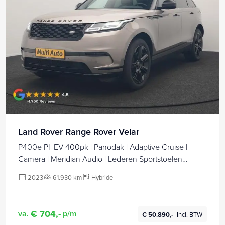
Land Rover Range Rover Velar
P400e PHEV 400pk | Panodak | Adaptive Cruise |
Camera | Meridian Audio | Lederen Sportstoelen
Memory | Apple Carplay | Blis | Keyless | Navigatie | DAB
2023
61.930 km
Hybride
| 20"L.M | Plug In Hybrid |
€ 704,-
va.
p/m
€ 50.890,-
Incl. BTW