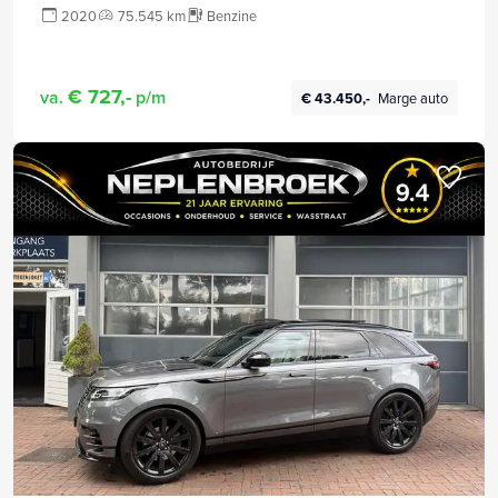
2020
75.545 km
Benzine
€ 727,-
va.
p/m
€ 43.450,-
Marge auto