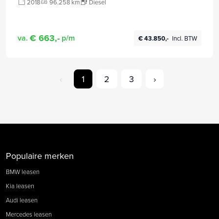
2018
96.258 km
Diesel
dakhemel PDC v+a Matrix-verlichting ACC 20"-lmv
keyless acces/start Pano-dak 360-camera Digi-cockpit
stoel/stuurverwarming Meridian-soundsystem
€ 663,-
va.
p/m
€ 43.850,-
Incl. BTW
‹
1
2
3
›
Populaire merken
BMW leasen
Kia leasen
Audi leasen
Mercedes leasen