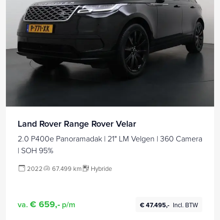
Land Rover Range Rover Velar
2.0 P400e Panoramadak | 21" LM Velgen | 360 Camera
| SOH 95%
2022
67.499 km
Hybride
€ 659,-
va.
p/m
€ 47.495,-
Incl. BTW