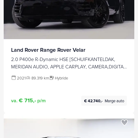
Land Rover Range Rover Velar
2.0 P400e R-Dynamic HSE [SCHUIFKANTELDAK,
MERIDAN AUDIO, APPLE CARPLAY, CAMERA,DIGITAL
DASH, HEAD UP, STUUR.STOELVERWARMING, ELEK..
2021
89.319 km
Hybride
ACHTERKLEP,
€ 715,-
va.
p/m
€ 42.740,-
Marge auto