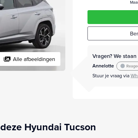
Maan
Ber
Vragen? We staan v
Alle afbeeldingen
Annelotte
Reagee
Stuur je vraag via
Wh
 deze Hyundai Tucson