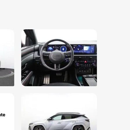
mtewerende achterruit
mtewerende voorruit
ler Onderhouden