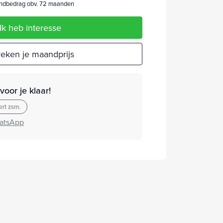
dbedrag obv. 72 maanden
Ik heb interesse
eken je maandprijs
oor je klaar!
rt zsm.
atsApp