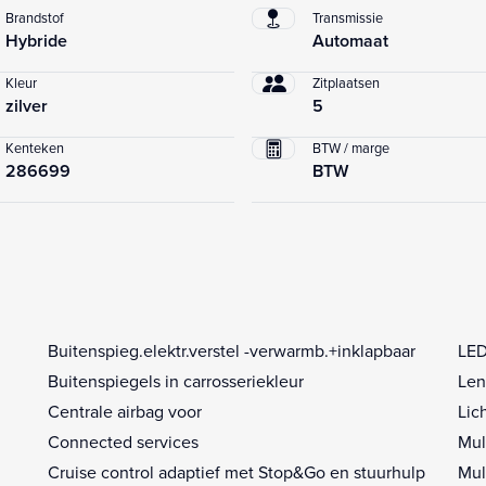
Brandstof
Transmissie
Hybride
Automaat
Kleur
Zitplaatsen
zilver
5
Kenteken
BTW / marge
286699
BTW
Buitenspieg.elektr.verstel -verwarmb.+inklapbaar
LED
Buitenspiegels in carrosseriekleur
Len
Centrale airbag voor
Lic
Connected services
Mul
Cruise control adaptief met Stop&Go en stuurhulp
Mul