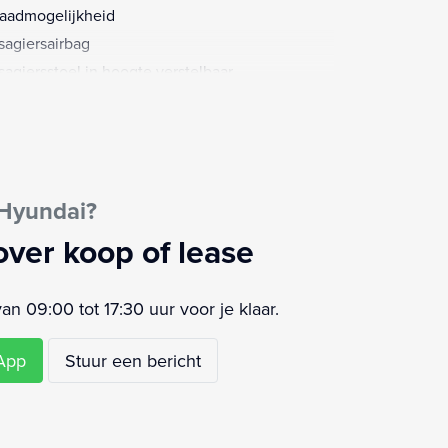
aadmogelijkheid
sagiersairbag
sagiersstoel in hoogte verstelbaar
ensensor
strooksensor met correctie
akelpaddles
e-skirts
 Hyundai?
rtstuur
aakbediening
over koop of lease
urbekrachtiging
ur leder
 09:00 tot 17:30 uur voor je klaar.
ur multifunctioneel
ur verstelbaar
sApp
Stuur een bericht
keersbord detectie
volgbotsing preventie
ledig digitaal instrumentenpaneel