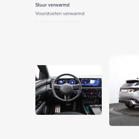
Stuur verwarmd
Voorstoelen verwarmd
Aanhanger assistent
Achterbank elektrisch neerklapbaar
Achterbank in delen neerklapbaar
Achterruitverwarming
Achterspoiler onderscheidend
Airco automatisch
Alarm klasse 1(startblokkering)
Anti Blokkeer Systeem
Anti doorSlip Regeling
Audio installatie
Automatische snelheidsbegrenzing ISA
Autonomous Emergency Braking
Bagagedek
Bandenspanningscontrolesysteem