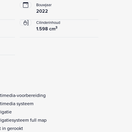
Bouwjaar
2022
Cilinderinhoud
3
1.598 cm
timedia-voorbereiding
timedia systeem
igatie
igatiesysteem full map
t in gerookt