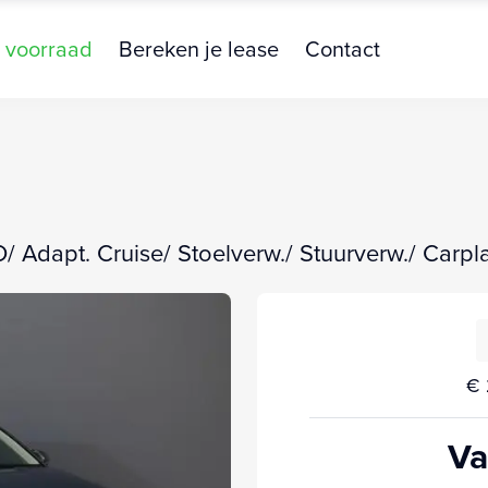
 voorraad
Bereken je lease
Contact
Adapt. Cruise/ Stoelverw./ Stuurverw./ Carpl
€ 
Va