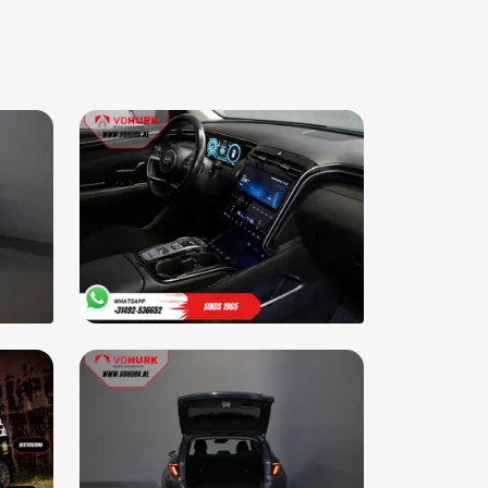
ur verwarmd
urwielbediening
urwiel multifunctioneel
urwiel verwarmd
parkeer waarschuwing
 poort
keersbord detectie
moeidheids herkenning
volgbotsing preventie
warmde voorruit
tual Cockpit
ledig digitaal instrumentenpaneel
rstoelen in hoogte verstelbaar
rstoelen verwarmd
merbanden