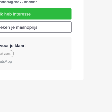
dbedrag obv. 72 maanden
Ik heb interesse
eken je maandprijs
oor je klaar!
rt zsm.
atsApp