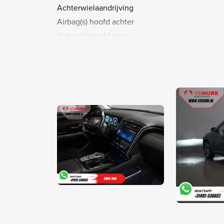
Achterwielaandrijving
Airbag(s) hoofd achter
Airbag(s) hoofd voor
Airbag(s) side voor
Airbag bestuurder
Airbag passagier
Airco (automatisch)
Airco automatisch
Airco separaat achter
Alarm klasse 1(startblokkering)
Alarmsysteem
Android Auto
Anti Blokkeer Systeem
Apple CarPlay
Apple Carplay/Android Auto
Armsteun