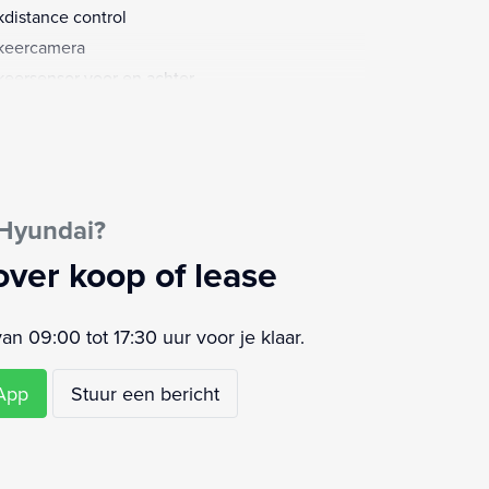
kdistance control
keercamera
keersensor voor en achter
sagiersstoel in hoogte verstelbaar
iovoorbereiding
ensensor
strooksensor met correctie
 Hyundai?
domzicht camera
akelpaddles
over koop of lease
aakbediening
rt/stop systeem
 09:00 tot 17:30 uur voor je klaar.
elverwarming
urbekrachtiging
sApp
Stuur een bericht
ur leder
ur multifunctioneel
ur verstelbaar