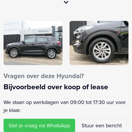
Airbag bestuurder
Airbag passagier
Alarm klasse 1(startblokkering)
Anti Blokkeer Systeem
Anti doorSlip Regeling
Armsteun voor
Audio installatie
Bagage-scheidingsnet
Bluetooth
Vragen over deze Hyundai?
Buitenspiegels elektrisch inklapbaar
Bijvoorbeeld over koop of lease
Buitenspiegels elektrisch verstel- en verwarmbaar
Centrale vergrendeling met afstandsbediening
We staan op werkdagen van 09:00 tot 17:30 uur voor
DAB
je klaar.
Elektrische ramen voor en achter
Elektronische remkrachtverdeling
Stel je vraag via WhatsApp
Stuur een bericht
Elektronisch Stabiliteits Programma