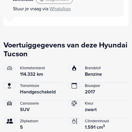
Stuur je vraag via
WhatsApp
Voertuiggegevens van deze Hyundai
Tucson
Kilometerstand
Brandstof
114.332 km
Benzine
Transmissie
Bouwjaar
Handgeschakeld
2017
Carrosserie
Kleur
SUV
zwart
Zitplaatsen
Cilinderinhoud
3
5
1.591 cm