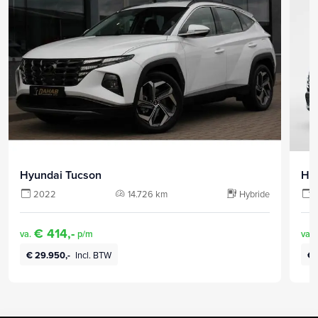
Hyundai Tucson
Hy
2022
14.726 km
Hybride
€ 414,-
va.
p/m
va.
€ 29.950,-
Incl. BTW
€ 