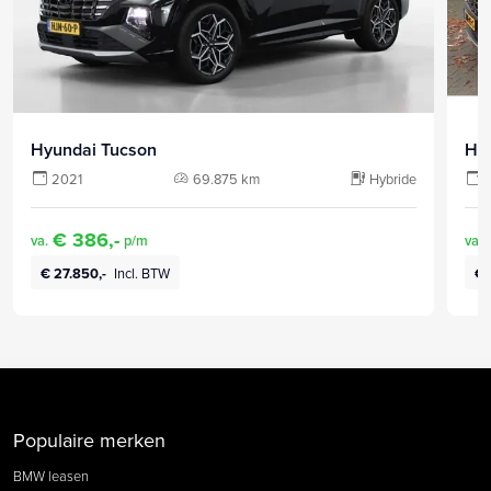
Hyundai Tucson
Hy
2021
69.875 km
Hybride
€ 386,-
va.
p/m
va.
€ 27.850,-
Incl. BTW
€ 
Populaire merken
BMW leasen