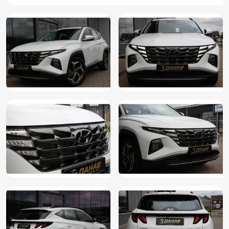
Kleur wit
Koplampen adaptief
LED dagrijverlichting
Lederen stuurwiel
LED koplampen
Lendesteunen (verstelbaar)
Lichtmetalen velgen 19"
Multimedia-voorbereiding
Oplaadmogelijkheid
Parkeersensor achter
Passagiersstoel in hoogte verstelbaar
Regensensor
Rijstrooksensor met correctie
Schakelmogelijkheid aan stuurwiel
Spraakbediening
Stuur verstelbaar