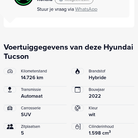
Stuur je vraag via
WhatsApp
Voertuiggegevens van deze Hyundai
Tucson
Kilometerstand
Brandstof
14.726 km
Hybride
Transmissie
Bouwjaar
Automaat
2022
Carrosserie
Kleur
SUV
wit
Zitplaatsen
Cilinderinhoud
3
5
1.598 cm