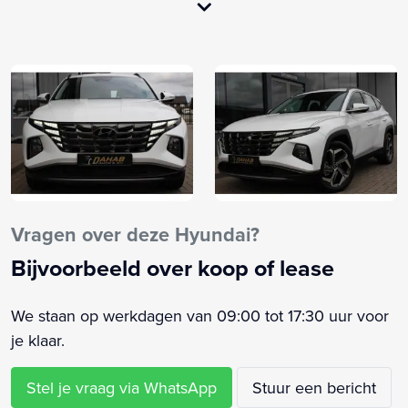
Airco (automatisch)
Airco separaat achter
Alarm klasse 1(startblokkering)
Alarmsysteem
Anti Blokkeer Systeem
Apple Carplay/Android Auto
Autonomous Emergency Braking
Autotelefoonvoorbereiding met bluetooth
Bandenspanningscontrolesysteem
Vragen over deze Hyundai?
Bestuurdersstoel in hoogte verstelbaar
Bijvoorbeeld over koop of lease
Binnenspiegel automatisch dimmend
Boordcomputer
We staan op werkdagen van 09:00 tot 17:30 uur voor
Bots waarschuwing systeem
je klaar.
Buitenspiegels elektrisch inklapbaar
Buitenspiegels elektrisch verstelbaar
Stel je vraag via WhatsApp
Stuur een bericht
Buitenspiegels in carrosseriekleur