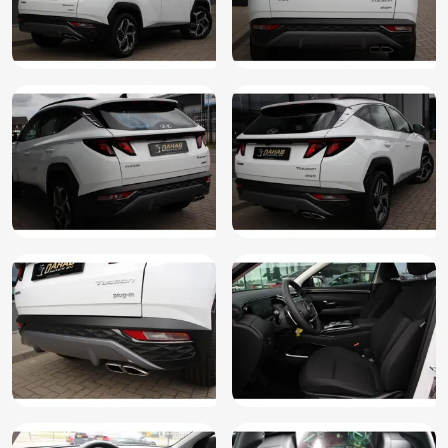
Stuurwiel multifunctioneel
Verkeersbord detectie
Vermoeidheids herkenning
Vervolgbotsing preventie
Volledig digitaal instrumentenpaneel
Voorstoelen verwarmd