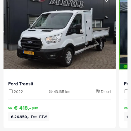
Ford Transit
For
2022
43.165 km
Diesel
€ 418,-
va.
p/m
va.
€ 24.950,-
Excl. BTW
€ 