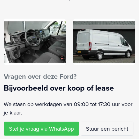
Bestuurdersstoel in hoogte verstelbaar
Bluetooth telefoonvoorbereiding
Boordcomputer
Buitenspiegels elektrisch verstel- en verwarmbaar
Buitenspiegels elektrisch verstelbaar
Centrale deurvergrendeling
Centrale deurvergrendeling met afstandsbediening
Cruise control
Dimlichten automatisch
Vragen over deze Ford?
Elektrische ramen voor
Bijvoorbeeld over koop of lease
Elektronisch Stabiliteits Programma
Lederen stuurwiel
We staan op werkdagen van 09:00 tot 17:30 uur voor
Lendesteunen (verstelbaar)
je klaar.
Mistlampen voor
Parkeersensor achter
Stel je vraag via WhatsApp
Stuur een bericht
Parkeersensor voor