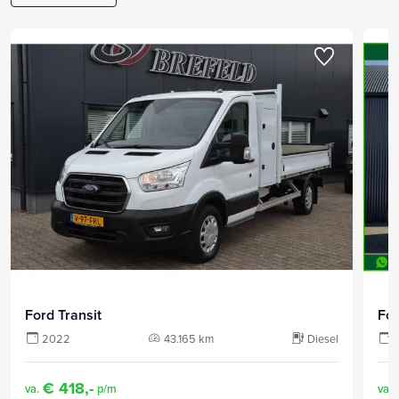
Ford Transit
For
2022
43.165 km
Diesel
€ 418,-
va.
p/m
va.