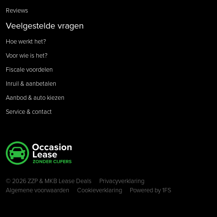
Reviews
Veelgestelde vragen
Hoe werkt het?
Voor wie is het?
Fiscale voordelen
Inruil & aanbetalen
Aanbod & auto kiezen
Service & contact
Copyright navigation
© 2026 ZZP & MKB Lease Deals
Privacyverklaring
Algemene voorwaarden
Cookieverklaring
Powered by
1FS