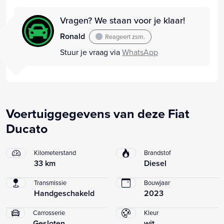
Vragen? We staan voor je klaar!
Ronald
Reageert zsm.
Stuur je vraag via
WhatsApp
Voertuiggegevens van deze Fiat
Ducato
Kilometerstand
Brandstof
33 km
Diesel
Transmissie
Bouwjaar
Handgeschakeld
2023
Carrosserie
Kleur
Gesloten
wit