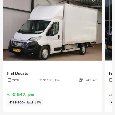
Fiat Ducato
Fia
2018
107.305 km
Elektrisch
€ 547,-
va.
p/m
va.
€ 29.900,-
Excl. BTW
€ 