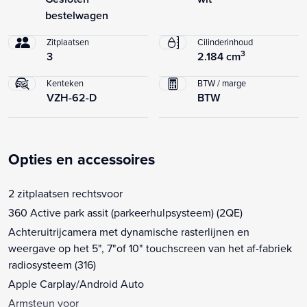
bestelwagen
Zitplaatsen
Cilinderinhoud
3
3
2.184 cm
Kenteken
BTW / marge
VZH-62-D
BTW
Opties en accessoires
2 zitplaatsen rechtsvoor
360 Active park assit (parkeerhulpsysteem) (2QE)
Achteruitrijcamera met dynamische rasterlijnen en
weergave op het 5", 7"of 10" touchscreen van het af-fabriek
radiosysteem (316)
Apple Carplay/Android Auto
Armsteun voor