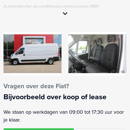
Automatische airconditioning (monozone) (140)
Bestuurdersstoel in hoogte verstelbaar
Blind spot assist (BSA) &amp; Rear cross path detection
(RCD) (XAN)
Cruise control met snelheidsbegrenzer (NHR)
Digitale achteruitkijkspiegel (GRG)
Elektrisch inklapbare buitenspiegels (341)
Lendesteunen (verstelbaar)
Pack City (5YJ)
Pack City Plus (5W0)
Vragen over deze Fiat?
Pack Techno (5W2)
Parkeersensor achter
Bijvoorbeeld over koop of lease
Passagiersstoel
Zijschuifdeur rechts
We staan op werkdagen van 09:00 tot 17:30 uur voor
Aanhanger assistent
je klaar.
Achteropkomend verkeer waarschuwing