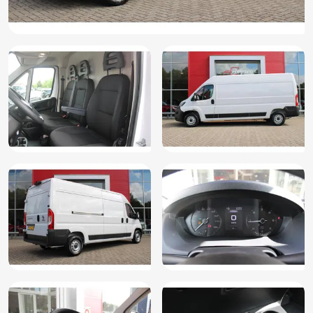
Radiovoorbereiding met DAB, bedrading, antenne en
speakers (6QD)
Start/stop systeem
Stuurbekrachtiging
Stuur verstelbaar
Tussenschot volledig
U-Connect 7" touchscreen met DAB tuner incl.
USB/Bluetooth aansluiting, Draadloos AndroidAuto en
AppleCarplay en stuurwielbediening (2PY)
Vervolgbotsing preventie
Wettelijke garantie
Zijwind assistent