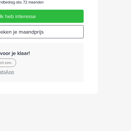
dbedrag obv. 72 maanden
Ik heb interesse
eken je maandprijs
oor je klaar!
rt zsm.
atsApp