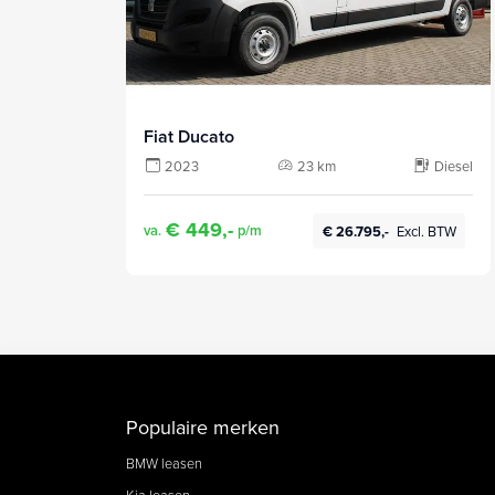
Fiat Ducato
2023
23 km
Diesel
€ 449,-
va.
p/m
€ 26.795,-
Excl. BTW
Populaire merken
BMW leasen