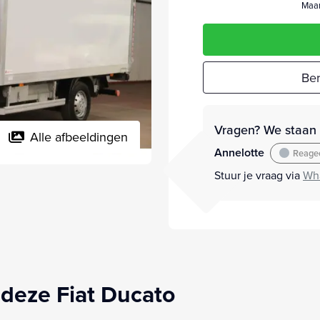
Maan
Ber
Vragen? We staan v
Alle afbeeldingen
Annelotte
Reagee
Stuur je vraag via
Wh
deze Fiat Ducato