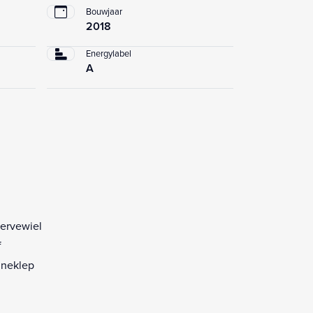
Bouwjaar
2018
Energylabel
A
ervewiel
f
neklep