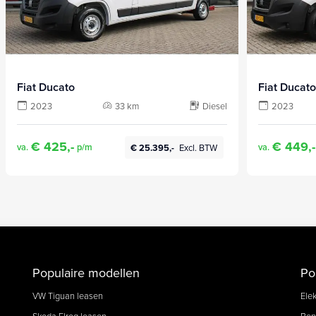
Fiat Ducato
Fiat Ducato
2023
33 km
Diesel
2023
€ 425,-
€ 449,-
va.
p/m
va.
€ 25.395,-
Excl. BTW
Populaire modellen
Po
VW Tiguan leasen
Elek