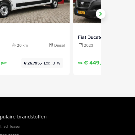
Fiat Ducato
20 km
Diesel
2023
9 km
€ 449,-
p/m
va.
p/m
€ 26.795,-
Excl. BTW
€ 26
pulaire brandstoffen
trisch leasen