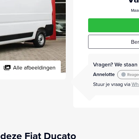
Maan
Ber
Vragen? We staan v
Alle afbeeldingen
Annelotte
Reagee
Stuur je vraag via
Wh
deze Fiat Ducato