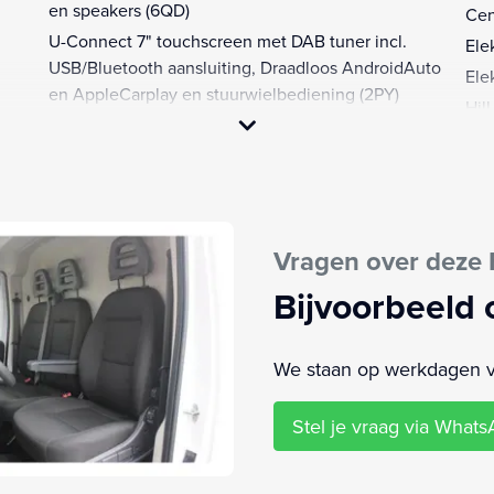
en speakers (6QD)
Cen
U-Connect 7" touchscreen met DAB tuner incl.
Ele
USB/Bluetooth aansluiting, Draadloos AndroidAuto
Ele
en AppleCarplay en stuurwielbediening (2PY)
Hil
Verstelbare bijrijdersstoel met armsteun en
Icy
lendesteun (297)
Sta
Zijschuifdeur rechts
Stu
Aanhanger assistent
Stu
Achteropkomend verkeer waarschuwing
Vragen over deze 
Tus
Alarm klasse 1(startblokkering)
Ver
Bijvoorbeeld 
Anti Blokkeer Systeem
Wet
Anti doorSlip Regeling
Zij
Bestuurdersairbag
We staan op werkdagen van
Stel je vraag via What