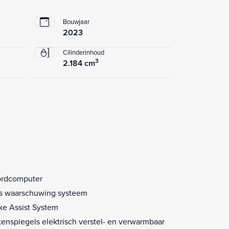
Bouwjaar
2023
Cilinderinhoud
3
2.184 cm
rdcomputer
s waarschuwing systeem
ke Assist System
tenspiegels elektrisch verstel- en verwarmbaar