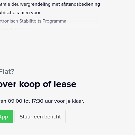
trale deurvergrendeling met afstandsbediening
ktrische ramen voor
ktronisch Stabiliteits Programma
l hold functie
 White (549)
rt/stop systeem
urbekrachtiging
ur verstelbaar
Fiat?
senschot volledig
volgbotsing preventie
over koop of lease
telijke garantie
wind assistent
 09:00 tot 17:30 uur voor je klaar.
sApp
Stuur een bericht