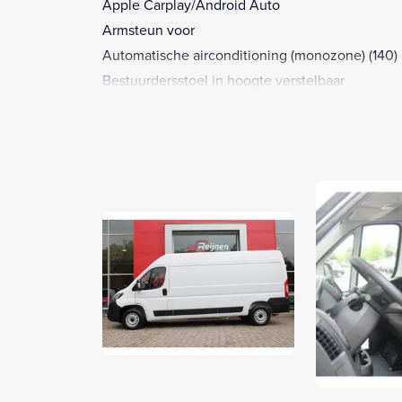
Apple Carplay/Android Auto
Armsteun voor
Automatische airconditioning (monozone) (140)
Bestuurdersstoel in hoogte verstelbaar
Blind spot assist (BSA) &amp; Rear cross path
detection (RCD) (XAN)
Bluetooth telefoonvoorbereiding
Cruise control met snelheidsbegrenzer (NHR)
Elektrisch inklapbare buitenspiegels (341)
Lendesteunen (verstelbaar)
Multimedia-voorbereiding
Pack City (5YJ)