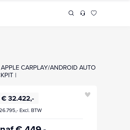
A | APPLE CARPLAY/ANDROID AUTO
KPIT |
€ 32.422,-
26.795,- Excl. BTW
naf € 449,-