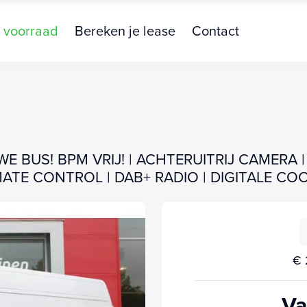
 voorraad
Bereken je lease
Contact
IEUWE BUS! BPM VRIJ! | ACHTERUITRIJ CAMER
IMATE CONTROL | DAB+ RADIO | DIGITALE COC
€ 
Va