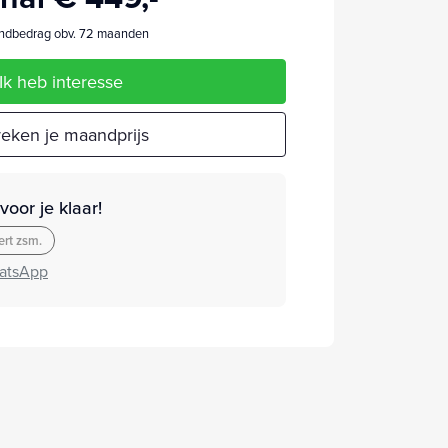
dbedrag obv. 72 maanden
Ik heb interesse
eken je maandprijs
oor je klaar!
rt zsm.
atsApp