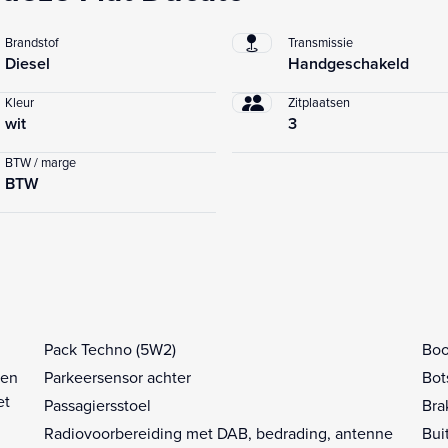
Brandstof
Transmissie
Diesel
Handgeschakeld
Kleur
Zitplaatsen
wit
3
BTW / marge
BTW
Pack Techno (5W2)
Boo
 en
Parkeersensor achter
Bot
et
Passagiersstoel
Bra
Radiovoorbereiding met DAB, bedrading, antenne
Bui