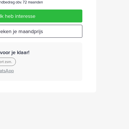
dbedrag obv. 72 maanden
Ik heb interesse
eken je maandprijs
oor je klaar!
rt zsm.
atsApp