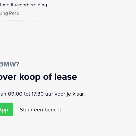
timedia-voorbereiding
king Pack
io-CD/MP3 speler
ensensor
strooksensor
tensproeiers/wisserbladen verwarmbaar
ety-pack
e BMW?
rtstuur
aakbediening
over koop of lease
rt/stop systeem
urbekrachtiging snelheidsafhankelijk
 09:00 tot 17:30 uur voor je klaar.
ur leder
ur multifunctioneel
sApp
Stuur een bericht
ur verstelbaar
parkeer waarschuwing
keersbord detectie