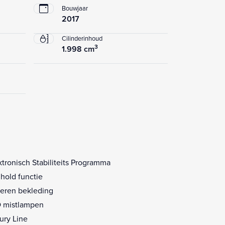
Bouwjaar
2017
Cilinderinhoud
3
1.998 cm
ktronisch Stabiliteits Programma
l hold functie
eren bekleding
 mistlampen
ury Line