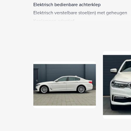
Elektrisch bedienbare achterklep
Elektrisch verstelbare stoel(en) met geheugen
Koplampen adaptief
LED koplampen
Lendesteun(en) verstelbaar
Lichtmetalen velgen 18"
Luxe lederen bekleding
Navigatiesysteem full map + hard disk
Parkeer assistent
Parkeersensor voor en achter
Stuurkolom elektrisch verstelbaar
Stuur verwarmd
Voorstoelen verwarmd
Achterbank in delen neerklapbaar
Achteropkomend verkeer waarschuwing
Airbag(s) hoofd achter