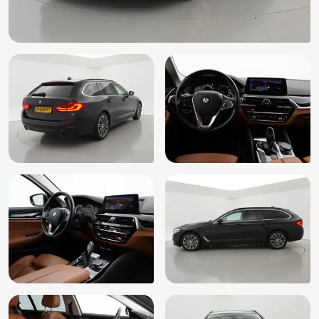
Hill hold functie
Hoofd airbag(s) achter
Hoofd airbag(s) voor
Keyless start
Koplampen adaptief
Lederen stuurwiel
LED koplampen
LED mistlampen
Lendesteunen (verstelbaar)
Luchtvering en automatische niveauregeling
Multimedia-voorbereiding
Parkeersensor voor en achter
Passagiersairbag
Radio-CD/MP3 speler
Regensensor
Ruitensproeiers verwarmbaar