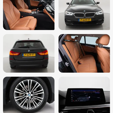
Sportstuur
Spraakbediening
Start/stop systeem
Stuurbekrachtiging snelheidsafhankelijk
Stuur verstelbaar
Stuurwiel multifunctioneel
Zij airbag(s) voor