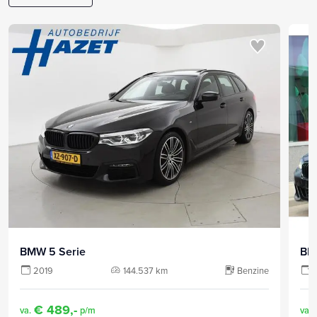
BMW 5 Serie
BM
2019
144.537 km
Benzine
€ 489,-
va.
p/m
va.