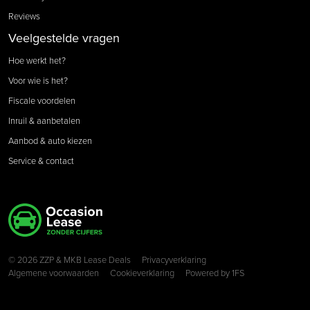
Reviews
Veelgestelde vragen
Hoe werkt het?
Voor wie is het?
Fiscale voordelen
Inruil & aanbetalen
Aanbod & auto kiezen
Service & contact
Copyright navigation
© 2026 ZZP & MKB Lease Deals
Privacyverklaring
Algemene voorwaarden
Cookieverklaring
Powered by
1FS