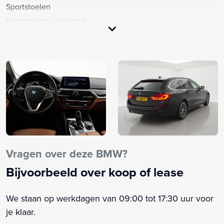
Sportstoelen
Voorstoelen verwarmd
Achterbank in delen neerklapbaar
Achteropkomend verkeer waarschuwing
Achterruit apart te openen
Alarm klasse 3
Anti Blokkeer Systeem
Anti doorSlip Regeling
Armsteun achter
Armsteun voor
Autonomous Emergency Braking
Vragen over deze BMW?
Bandenspanningscontrolesysteem
Bijvoorbeeld over koop of lease
Bestuurdersairbag
Binnen/buitensp. aut. dimmend
We staan op werkdagen van 09:00 tot 17:30 uur voor
Bluetooth telefoonvoorbereiding
je klaar.
Boordcomputer