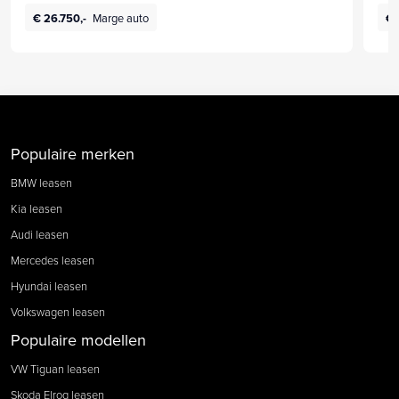
€ 26.750,-
Marge auto
€ 
Populaire merken
BMW leasen
Kia leasen
Audi leasen
Mercedes leasen
Hyundai leasen
Volkswagen leasen
Populaire modellen
VW Tiguan leasen
Skoda Elroq leasen