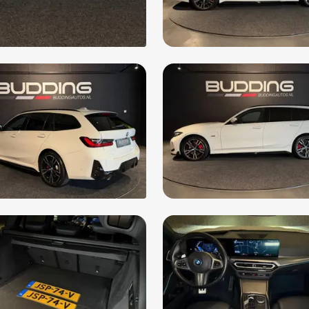
LED koplampen
Uit
LED koplampen en LED achterlichten (5A2)
Var
LED koplampen met uitgebreide functionaliteit
Ver
(5A4)
Ver
Lendesteun(en) verstelbaar
Vol
Lichtmetalen velgen 18"
Voo
ar
Live Cockpit Plus (6U2)
Zwa
M Aerodynamica