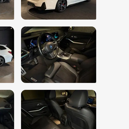
wijk assistent
iabele stuuroverbrenging
keersbord detectie
moeidheids herkenning
ledig digitaal instrumentenpaneel
rstoelen verwarmd
rte (glans) exterieur delen