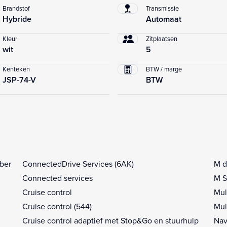
Brandstof
Transmissie
Hybride
Automaat
Kleur
Zitplaatsen
wit
5
Kenteken
BTW / marge
JSP-74-V
BTW
lber
ConnectedDrive Services (6AK)
M d
Connected services
M S
Cruise control
Mul
Cruise control (544)
Mul
Cruise control adaptief met Stop&Go en stuurhulp
Nav