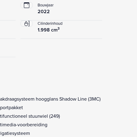
Bouwjaar
2022
Cilinderinhoud
3
1.998 cm
akdraagsysteem hoogglans Shadow Line (3MC)
portpakket
tifunctioneel stuurwiel (249)
timedia-voorbereiding
igatiesysteem