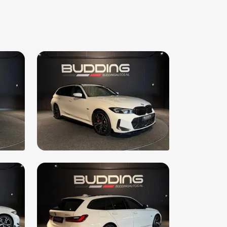
erverlichting
itbekrachtiging
ed Limit Info (8TH)
rtonderstel
rtstoelen
rtstuur
rtstuur leder
rtstuurwiel met leder bekleed (255)
aakbediening
rt/stop systeem
urbekrachtiging snelheidsafhankelijk
ur leder
ur multifunctioneel
ur verstelbaar
khaak-pakket
khaak elektrisch uitklapbaar