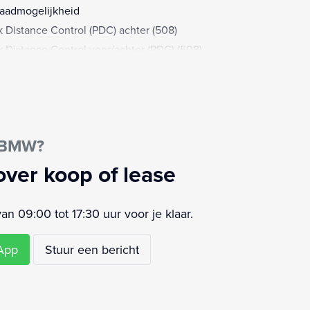
aadmogelijkheid
k Distance Control (PDC) achter (508)
k Distance Control voor/achter (PDC) (508)
keer assistent
keersensor achter
keersensor voor
king Pack
e BMW?
momlijsting BMW Individual hoogglans Shadow
e (760)
over koop of lease
en- en lichtsensor (521)
ensensor
 09:00 tot 17:30 uur voor je klaar.
strooksensor
strooksensor met correctie
sApp
Stuur een bericht
tensproeiers/wisserbladen verwarmbaar
akelpaddles
votronic (216)