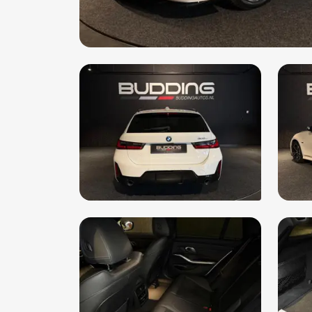
Bluetooth
Boordcomputer
Bots waarschuwing systeem
Brake Assist System
Buitenspiegels elektrisch inklapbaar
Buitenspiegels elektrisch verstel- en verwarmba
Buitenspiegels in carrosseriekleur
Centrale vergrendeling met afstandsbediening