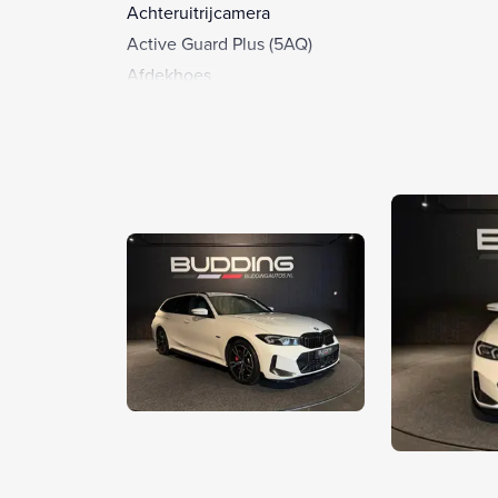
Achteruitrijcamera
Active Guard Plus (5AQ)
Afdekhoes
Airbag(s) hoofd achter
Airbag(s) hoofd voor
Airbag(s) side voor
Airbag bestuurder
Airbag passagier
Airco separaat achter
Akoestische voetgangersbescherming (4U9)
Alarm klasse 1(startblokkering)
Aluminium delen exterieur
Anti Blokkeer Systeem
Anti doorSlip Regeling
Apple Carplay/Android Auto
Armsteun achter