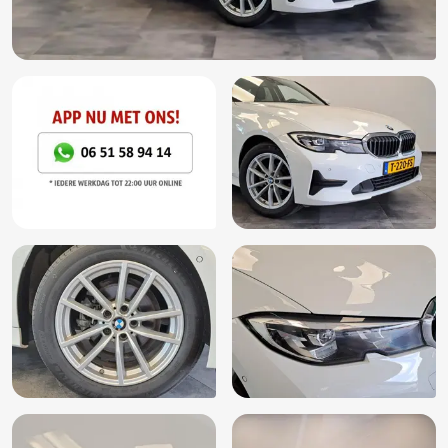
LED dagrijverlichting
Lederen stuurwiel
LED koplampen
LED mistlampen
Lichtmetalen velgen 17"
Multimedia-voorbereiding
Navigatiesysteem full map
Parkeersensor achter
Parkeersensor voor
Radio
Regensensor
Rijstrooksensor
Ruitensproeiers verwarmbaar
Sportstuur
Spraakbediening
Start/stop systeem