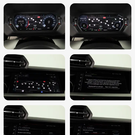
Voorruit warmtewerend (4GF)
Zij airbag(s) voor
S-dakspoiler in carrosseriekleur (5J1)