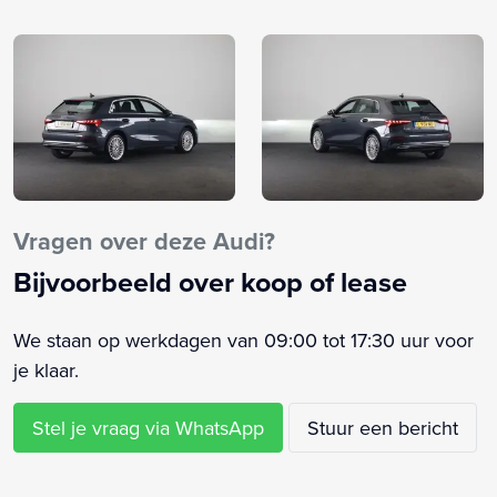
Akoestische voorruit (4GH)
Alarm klasse 1(startblokkering)
Aluminium raamlijsten (4ZB)
Anti Blokkeer Systeem
Anti doorSlip Regeling
Audi connect Navigation & Infotainment (3 jaar) (IT4)
Audi pre sense front (8J3)
Audi sound system (9VD)
Vragen over deze Audi?
Audi virtual cockpit (9S1)
Bijvoorbeeld over koop of lease
Bandenspanningscontrolesysteem
Bestuurdersairbag
We staan op werkdagen van 09:00 tot 17:30 uur voor
Bestuurdersstoel in hoogte verstelbaar
je klaar.
Brake Assist System
Buitenspiegelbuizing in carroseriekleur (6FA)
Stel je vraag via WhatsApp
Stuur een bericht
Buitenspiegels elektrisch verstel- en verwarmbaar
Camera-gebaseerde verkeersbordherkenning (QR9)