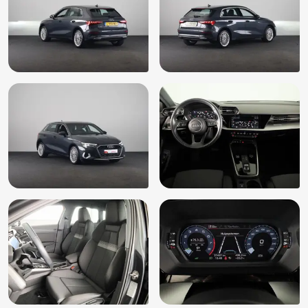
Lendensteunen, elektrisch instelbaar (7P1)
Middenarmsteun voor A4 (6E3)
Multimedia-voorbereiding
Oplaadmogelijkheid
Parkeerhulp achter (7X1)
Passagiersairbag uitschakelbaar (4UF)
Passagiersstoel in hoogte verstelbaar
Radio
Regensensor
Ruitensproeiers verwarmbaar
Sportstoelen vóór (Q1D)
Sportstuur
Start/stop systeem
Stuurbekrachtiging
Stuurwiel multifunctioneel
Uitwijkassistent (4G1)