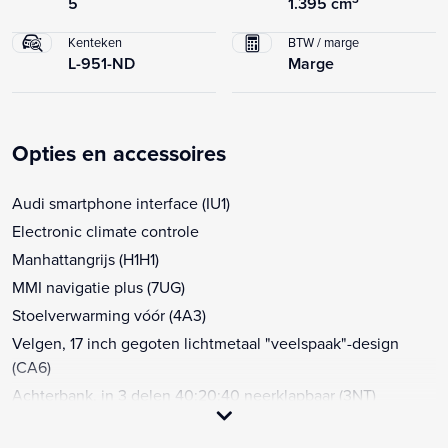
5
1.395 cm
Kenteken
BTW / marge
L-951-ND
Marge
Opties en accessoires
Audi smartphone interface (IU1)
Electronic climate controle
Manhattangrijs (H1H1)
MMI navigatie plus (7UG)
Stoelverwarming vóór (4A3)
Velgen, 17 inch gegoten lichtmetaal "veelspaak"-design
(CA6)
Achterbank, in 3 delen 40:20:40 neerklapbaar (3NT)
Achterbank, in ongelijke delen neerklapbaar (3NZ)