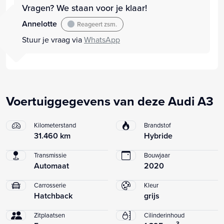
Vragen? We staan voor je klaar!
Annelotte
Reageert zsm.
Stuur je vraag via
WhatsApp
Voertuiggegevens van deze Audi A3
Kilometerstand
Brandstof
31.460 km
Hybride
Transmissie
Bouwjaar
Automaat
2020
Carrosserie
Kleur
Hatchback
grijs
Zitplaatsen
Cilinderinhoud
3