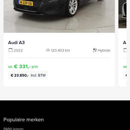
Audi A3
Au
2022
120.403 km
Hybride
€ 331,-
va.
p/m
va.
€ 23.850,-
Incl. BTW
€ 
Populaire merken
BMW leasen