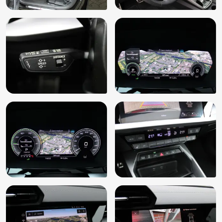
Keyless start
Koplampreiniging
Laadkabel voor laadpaal
Lane assist
LED achterlichten
LED dagrijverlichting
Leder/stof bekleding
Lederen stuurwiel
LED koplampen adaptief
Lendensteunen elektrisch verstelbaar
Lichtmetalen velgen multi-spaaks 18"
Lichtsensor
Mistlampen voor
MMI Basic Plus
Multimedia-voorbereiding
Navigatiesysteem full map