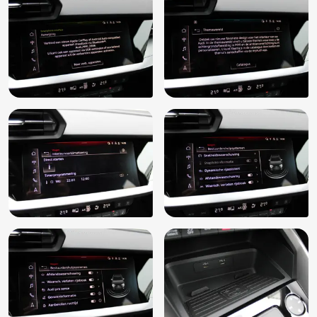
Standkachel
Start/stop systeem
Stuurbekrachtiging
Stuur verstelbaar
Stuurwiel multifunctioneel
Toerenteller
Touchscreen
Uitwijk assistent
USB-aansluiting
Verkeersbord detectie
Verkeersinfo
Virtual Cockpit Plus
Voorstoelen verwarmd
Warmtewerende voorruit
Warmtewerend glas
WiFi