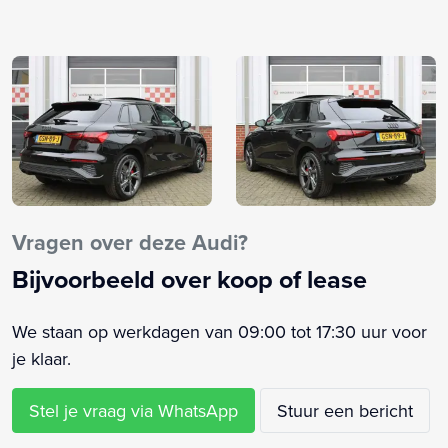
Airbag(s) side voor
Airbag bestuurder
Airbag passagier
Airco
Alarm klasse 1(startblokkering)
Aluminium interieur afwerking
Ambiance verlichting
Android Auto
Anti Blokkeer Systeem
Vragen over deze Audi?
Anti doorSlip Regeling
Bijvoorbeeld over koop of lease
Apple CarPlay
Armsteun achter
We staan op werkdagen van 09:00 tot 17:30 uur voor
Armsteun voor
je klaar.
Audi Connect
Audio installatie premium
Stel je vraag via WhatsApp
Stuur een bericht
Audi pre-sense