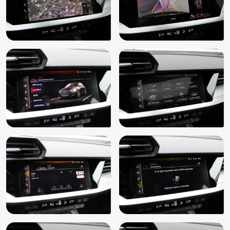
Onderhoudshistorie
Oplaadmogelijkheid
Parkeer assistent
Parkeer pakket
Parkeersensor achter
Parkeersensor voor
Passagiersstoel in hoogte verstelbaar
Pianolak afwerking interieur
Radio
Radiobediening op het stuur
Regensensor
Rijstrooksensor
Schakelflippers
Sportstoelen
Sportstuur
Spraakbediening