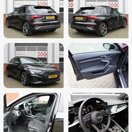
Derde remlicht
Dimlichten automatisch
Draadloos telefoon laden
Drive Select
Dynamische knipperlichten
Elektrisch bedienbare achterklep met sensorsturing
Elektrische ramen voor + achter
Elektrisch glazen panorama-dak
Elektrisch verstelbare voorstoel(en)
Elektronische remkrachtverdeling
Elektronisch Stabiliteits Programma
Geen rokers auto
Getint glas
Hoofdsteunen achter
Isofix bevestiging voor kinderzitjes
Keyless entry