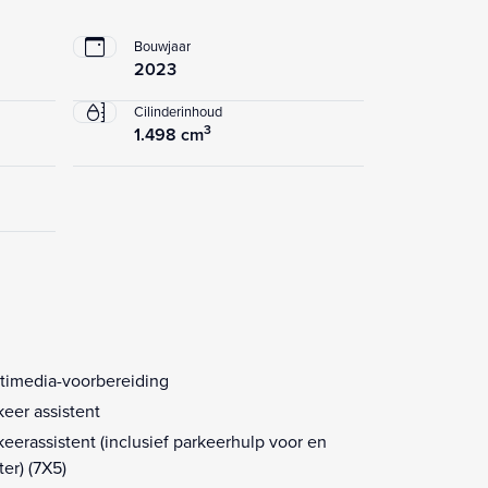
Bouwjaar
2023
Cilinderinhoud
3
1.498 cm
timedia-voorbereiding
keer assistent
keerassistent (inclusief parkeerhulp voor en
ter) (7X5)