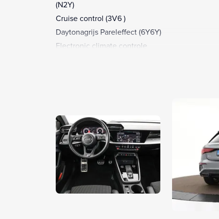
(N2Y)
Cruise control (3V6 )
Daytonagrijs Pareleffect (6Y6Y)
Electronic climate controle
Full LED-koplampen inclusief LED achterlichten
(PX2)
MMI navigatie plus (7UG)
S Line exterieur
Stoelverwarming vóór (4A3)
Uitwijkassistent (4G1)
Velgen, 5-arm, 8Jx17, bandenmaat 225/45 R17 (4
Achterbank, in ongelijke delen neerklapbaar (3
Airbags voor bestuurder en voorpassagier;
passagiersairbag uitschakelbaar (4UF)
Alarm klasse 1(startblokkering)
Aluminium raamlijsten (4ZB)