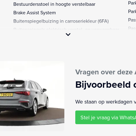
Par
Bestuurdersstoel in hoogte verstelbaar
Par
Brake Assist System
Pas
Buitenspiegelbuizing in carroseriekleur (6FA)
Pas
Buitenspiegels elektrisch verstel- en verwarmbaar
Rad
Camera-gebaseerde verkeersbordherkenning
(QR9)
RDW
Centrale deurvergrendeling met afstandsbediening
Reg
Connected services
Rui
Vragen over deze 
Decoratielijsten, aluminium "Spektrum" donker
S-s
(5TD)
Spo
Bijvoorbeeld 
1R)
Digitale radio ontvangst (QV3)
Spo
NZ)
Dimlichten automatisch
Spo
We staan op werkdagen van
Elektronische remkrachtverdeling
Spo
Elektronisch Stabiliteits Programma
dri
Stel je vraag via What
Hemelbekleding in zwart (6NQ)
Sta
Hoofd airbag(s) achter
Stu