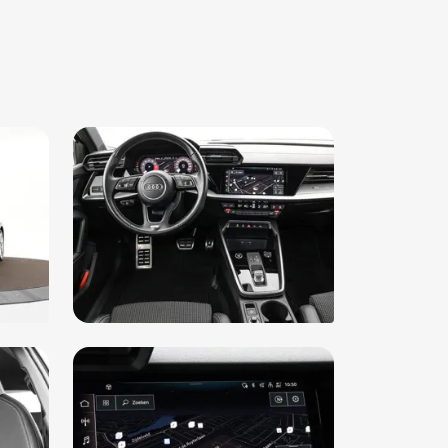
urwiel multifunctioneel
rruit warmtewerend (4GF)
airbag(s) voor