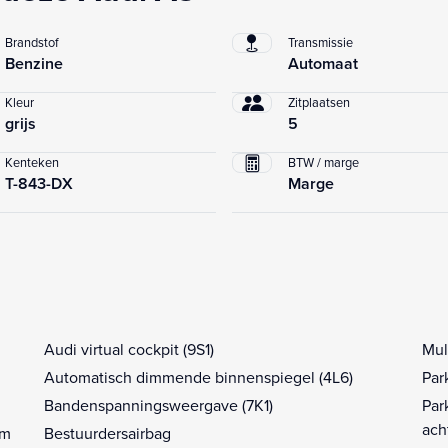
Brandstof
Transmissie
Benzine
Automaat
Kleur
Zitplaatsen
grijs
5
Kenteken
BTW / marge
T-843-DX
Marge
Audi virtual cockpit (9S1)
Mul
Automatisch dimmende binnenspiegel (4L6)
Par
Bandenspanningsweergave (7K1)
Par
ach
em
Bestuurdersairbag