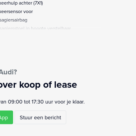
keerhulp achter (7X1)
keersensor voor
sagiersairbag
sagiersstoel in hoogte verstelbaar
io
-leges
ensensor
tensproeiers verwarmbaar
Audi?
poiler bovenaan de achterklep (5J1)
rtonderstel (1JC)
over koop of lease
rtstoelen vóór (Q1D)
rtstuur
 09:00 tot 17:30 uur voor je klaar.
rtstuurwiel, multifunctioneel in leder,
espaaks met schakelpaddels (1XX)
sApp
Stuur een bericht
rt/stop systeem
urbekrachtiging