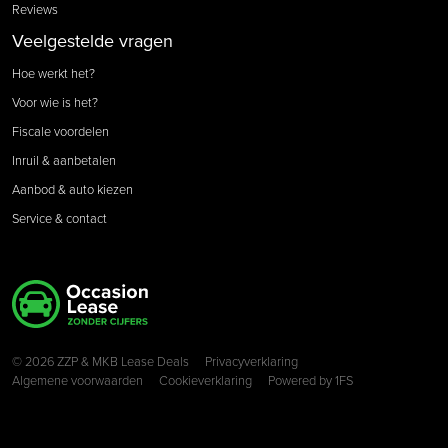
Reviews
Veelgestelde vragen
Hoe werkt het?
Voor wie is het?
Fiscale voordelen
Inruil & aanbetalen
Aanbod & auto kiezen
Service & contact
Copyright navigation
© 2026 ZZP & MKB Lease Deals
Privacyverklaring
Algemene voorwaarden
Cookieverklaring
Powered by
1FS