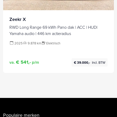
Zeekr X
RWD Long Range 69 kWh Pano dak | ACC | HUD|
Yamaha audio | 446 km actieradius
2025
9.878 km
Elektrisch
€ 541,-
va.
p/m
€ 39.000,-
Incl. BTW
Populaire merken