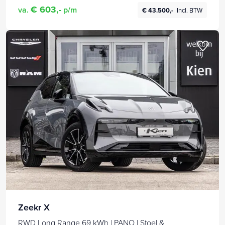
€ 603,-
va.
p/m
€ 43.500,-
Incl. BTW
Zeekr X
RWD Long Range 69 kWh | PANO | Stoel &