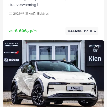
stuurverwarming |
2026
31 km
Elektrisch
€ 606,-
va.
p/m
€ 43.690,-
Incl. BTW