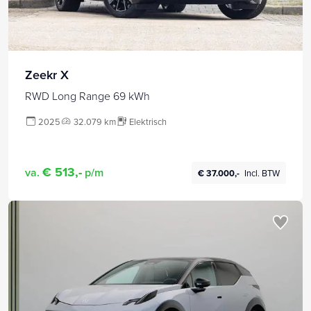
Zeekr X
RWD Long Range 69 kWh
2025
32.079 km
Elektrisch
€ 513,-
va.
p/m
€ 37.000,-
Incl. BTW