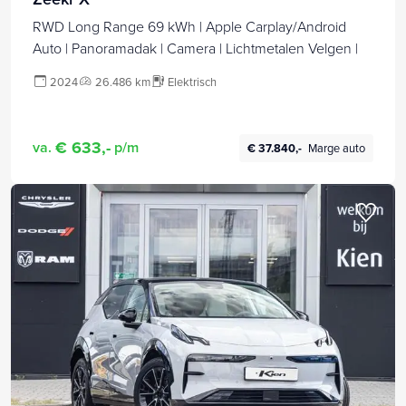
RWD Long Range 69 kWh | Apple Carplay/Android
Auto | Panoramadak | Camera | Lichtmetalen Velgen |
2024
26.486 km
Elektrisch
€ 633,-
va.
p/m
€ 37.840,-
Marge auto