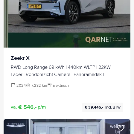
Zeekr X
RWD Long Range 69 kWh | 440km WLTP | 22KW
Lader | Rondomzicht Camera | Panoramadak |
2024
7.232 km
Elektrisch
€ 546,-
va.
p/m
€ 39.445,-
Incl. BTW