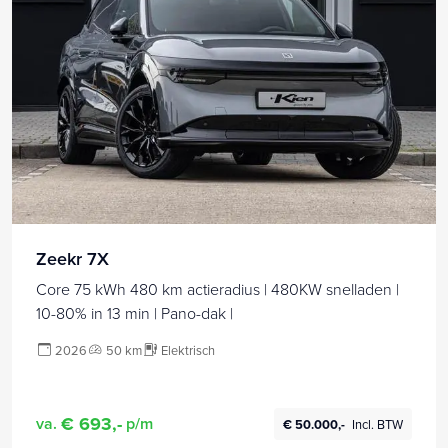
Zeekr 7X
Core 75 kWh 480 km actieradius | 480KW snelladen |
10-80% in 13 min | Pano-dak |
2026
50 km
Elektrisch
€ 693,-
va.
p/m
€ 50.000,-
Incl. BTW