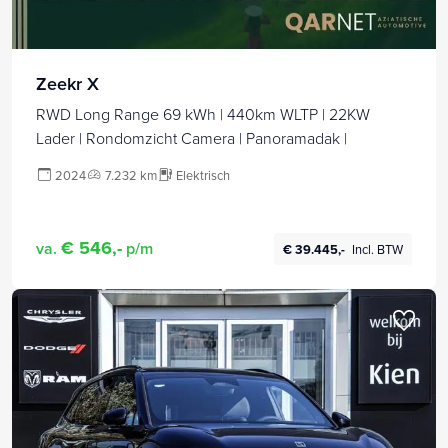
Zeekr X
RWD Long Range 69 kWh | 440km WLTP | 22KW
Lader | Rondomzicht Camera | Panoramadak |
2024
7.232 km
Elektrisch
€ 546,-
va.
p/m
€ 39.445,-
Incl. BTW