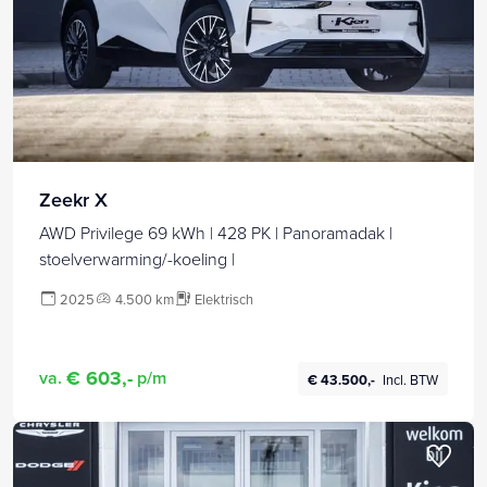
Zeekr X
AWD Privilege 69 kWh | 428 PK | Panoramadak |
stoelverwarming/-koeling |
2025
4.500 km
Elektrisch
€ 603,-
va.
p/m
€ 43.500,-
Incl. BTW