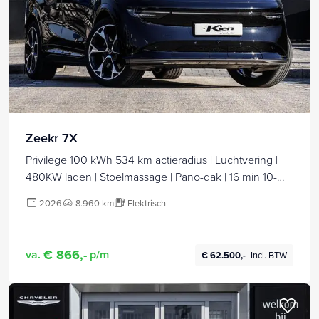
Zeekr 7X
Privilege 100 kWh 534 km actieradius | Luchtvering |
480KW laden | Stoelmassage | Pano-dak | 16 min 10-
80% |
2026
8.960 km
Elektrisch
€ 866,-
va.
p/m
€ 62.500,-
Incl. BTW