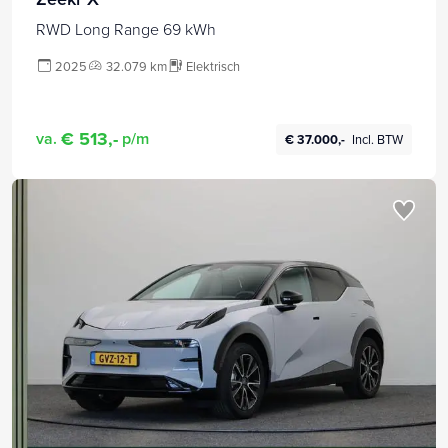
RWD Long Range 69 kWh
2025
32.079 km
Elektrisch
€ 513,-
va.
p/m
€ 37.000,-
Incl. BTW