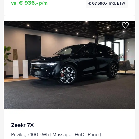
€ 936,-
va.
p/m
€ 67.590,-
Incl. BTW
Zeekr 7X
Privilege 100 kWh | Massage | HuD | Pano |