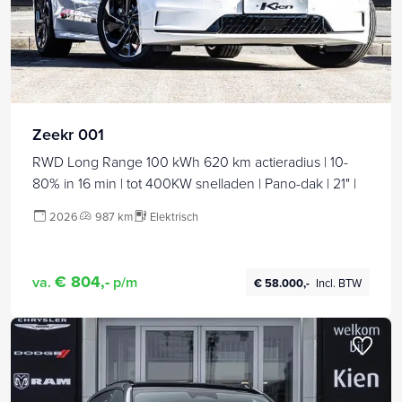
Zeekr 001
RWD Long Range 100 kWh 620 km actieradius | 10-
80% in 16 min | tot 400KW snelladen | Pano-dak | 21" |
2026
987 km
Elektrisch
€ 804,-
va.
p/m
€ 58.000,-
Incl. BTW