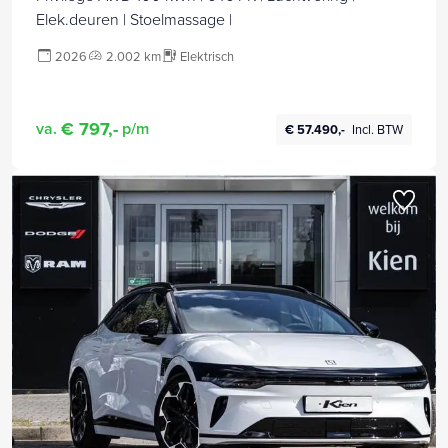
Elek.deuren | Stoelmassage |
2026
2.002 km
Elektrisch
€ 797,-
va.
p/m
€ 57.490,-
Incl. BTW