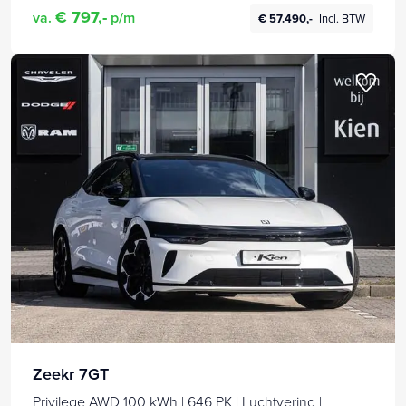
€ 797,-
va.
p/m
€ 57.490,-
Incl. BTW
Zeekr 7GT
Privilege AWD 100 kWh | 646 PK | Luchtvering |