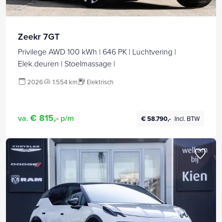
Zeekr 7GT
Privilege AWD 100 kWh | 646 PK | Luchtvering |
Elek.deuren | Stoelmassage |
2026
1.554 km
Elektrisch
€ 815,-
va.
p/m
€ 58.790,-
Incl. BTW