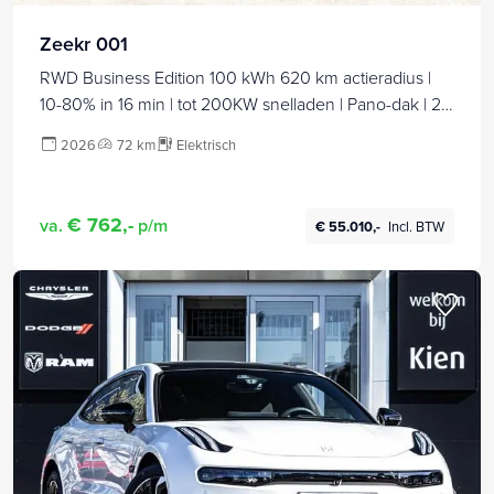
Zeekr 001
RWD Business Edition 100 kWh 620 km actieradius |
10-80% in 16 min | tot 200KW snelladen | Pano-dak | 21"
|
2026
72 km
Elektrisch
€ 762,-
va.
p/m
€ 55.010,-
Incl. BTW