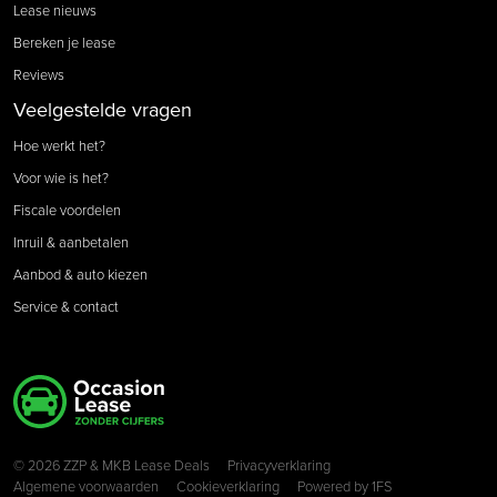
Lease nieuws
Bereken je lease
Reviews
Veelgestelde vragen
Hoe werkt het?
Voor wie is het?
Fiscale voordelen
Inruil & aanbetalen
Aanbod & auto kiezen
Service & contact
Copyright navigation
© 2026 ZZP & MKB Lease Deals
Privacyverklaring
Algemene voorwaarden
Cookieverklaring
Powered by
1FS