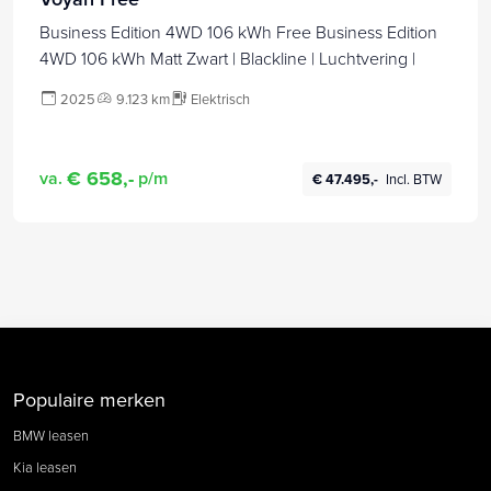
Business Edition 4WD 106 kWh Free Business Edition
4WD 106 kWh Matt Zwart | Blackline | Luchtvering |
2025
9.123 km
Elektrisch
€ 658,-
va.
p/m
€ 47.495,-
Incl. BTW
Populaire merken
BMW leasen
Kia leasen