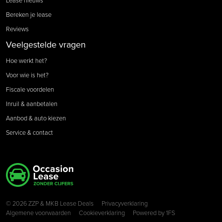
Bereken je lease
Reviews
Veelgestelde vragen
Hoe werkt het?
Voor wie is het?
Fiscale voordelen
Inruil & aanbetalen
Aanbod & auto kiezen
Service & contact
Copyright navigation
© 2026 ZZP & MKB Lease Deals
Privacyverklaring
Algemene voorwaarden
Cookieverklaring
Powered by
1FS