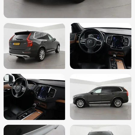
Hoofd airbag(s) achter
Hoofd airbag(s) voor
Houtafwerking interieur
Keyless entry
Knie airbag(s)
Lederen stuurwiel en versnellingspook
LED mistlampen
Lendesteunen (verstelbaar)
Multimedia-voorbereiding
Parkeersensor achter
Passagiersairbag
Regensensor
Side Impact Protection System
Spraakbediening
Start/stop systeem
Stuurwiel multifunctioneel