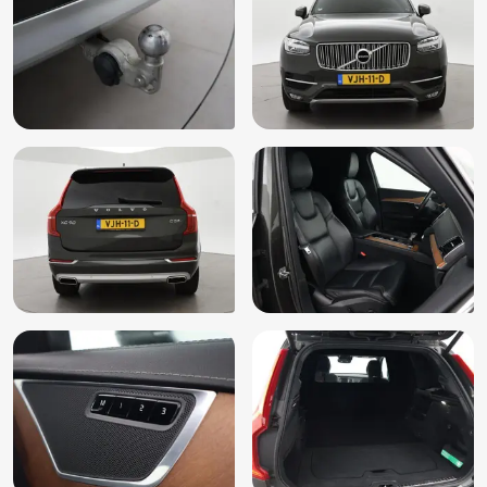
Trekhaak elektrisch uitklapbaar
Verkeersbord detectie
Vermoeidheids herkenning
Voorstoelen in hoogte verstelbaar
WiFi voorbereiding
Zij airbag(s) voor
Zonnescherm zijruiten