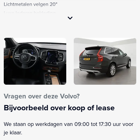
Lichtmetalen velgen 20"
Luxe lederen bekleding
Rijstrooksensor met correctie
Uitwijk assistent
Voorstoelen verwarmd
Achteruitrijcamera
Afdaal assistent
Alarm klasse 3
Anti Blokkeer Systeem
Armsteun achter
Armsteun voor
Vragen over deze Volvo?
Bandenspanningscontrolesysteem
Bijvoorbeeld over koop of lease
Bestuurdersairbag
Bluetooth telefoonvoorbereiding
We staan op werkdagen van 09:00 tot 17:30 uur voor
Boordcomputer
je klaar.
Brake Assist System