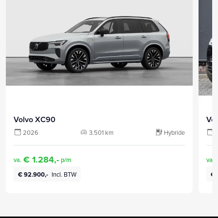
Volvo XC90
Vo
2026
3.501 km
Hybride
€ 1.284,-
va.
p/m
va.
€ 92.900,-
Incl. BTW
€ 