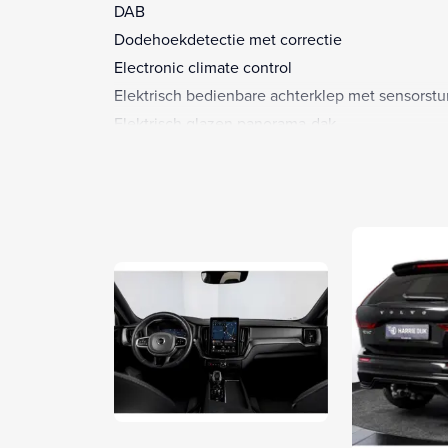
DAB
Dodehoekdetectie met correctie
Electronic climate control
Elektrisch bedienbare achterklep met sensorstu
Elektrisch glazen panorama-dak
Elektrisch variabele schokdemperafstelling
Elektrisch verstelb. bestuurdersstoel met gehe
Elektrisch verstelb. passagiersstoel met geheu
Full-LED koplampen
Head-up display
Navigatiesysteem full map
Parkeersensor achter
Parkeersensor voor
Rondomzicht camera
Stuur verwarmd
Trekhaak elektrisch uitklapbaar