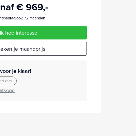
naf € 969,-
dbedrag obv. 72 maanden
Ik heb interesse
eken je maandprijs
oor je klaar!
rt zsm.
atsApp