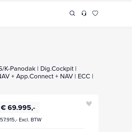
S/K-Panodak | Dig.Cockpit |
| NAV + App.Connect + NAV | ECC |
€ 69.995,-
57.915,- Excl. BTW