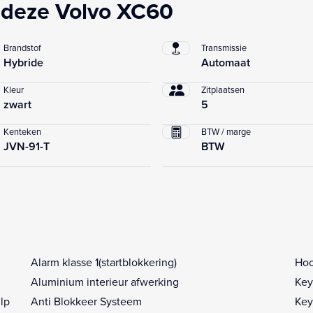
 deze Volvo XC60
Brandstof
Transmissie
Hybride
Automaat
Kleur
Zitplaatsen
zwart
5
Kenteken
BTW / marge
JVN-91-T
BTW
Alarm klasse 1(startblokkering)
Hoo
Aluminium interieur afwerking
Key
lp
Anti Blokkeer Systeem
Key