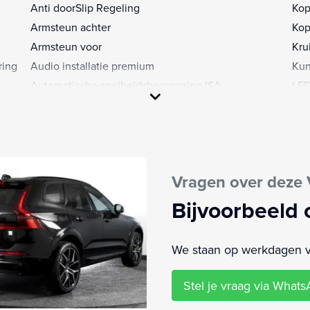
Anti doorSlip Regeling
Kop
Armsteun achter
Kop
Armsteun voor
Kru
ring
Audio installatie premium
Kun
Automatische snelheidsbegrenzing ISA
LED
Autonomous Emergency Braking
LED
ugen
Bagage-scheidingsnet
Len
gen
Bandenspanningscontrolesysteem
Lux
Binnenspiegel automatisch dimmend
Met
Vragen over deze 
Bluetooth
Mul
Boordcomputer
Opl
Bijvoorbeeld 
Bots herkenning systeem
Reg
Bots waarschuwing systeem
Rij
We staan op werkdagen van
Brake Assist System
Rij
Buitenspiegel(s) automatisch dimmend
Roll
Stel je vraag via What
Buitenspiegels elektrisch inklapbaar
Rui