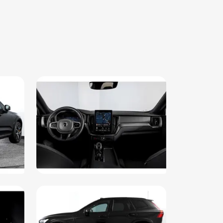
e Impact Protection System
rtstuur
aakbediening
ur kunstleder
ur multifunctioneel
parkeer waarschuwing
wijk assistent
keersbord detectie
moeidheids herkenning
volgbotsing preventie
rte (glans) exterieur delen
htmetalen velgen 5-spaaks 21"
erieurklimaat vooraf instelbaar
aalkleur