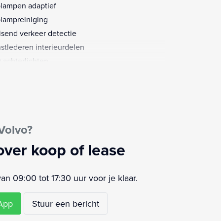
lampen adaptief
lampreiniging
isend verkeer detectie
stlederen interieurdelen
 achterlichten
 dagrijverlichting
desteun(en) elektrisch verstelbaar
e lederen/stof bekleding
allic lak
Volvo?
timedia-voorbereiding
aadmogelijkheid
over koop of lease
ensensor
profielkeuze
 09:00 tot 17:30 uur voor je klaar.
strooksensor met correctie
 Stability Control
sApp
Stuur een bericht
tensproeiers/wisserbladen verwarmbaar