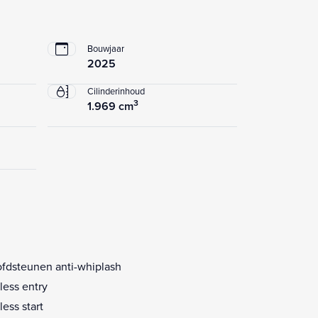
Bouwjaar
2025
Cilinderinhoud
3
1.969 cm
fdsteunen anti-whiplash
less entry
less start