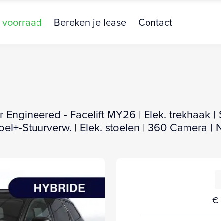
 voorraad
Bereken je lease
Contact
 Engineered - Facelift MY26 | Elek. trekhaak | 
oel+-Stuurverw. | Elek. stoelen | 360 Camera 
€ 