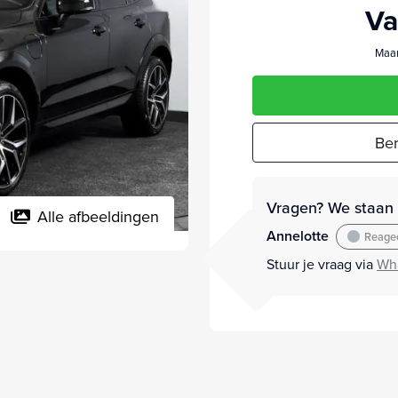
Va
Maan
Ber
Vragen? We staan v
Alle afbeeldingen
Annelotte
Reagee
Stuur je vraag via
Wh