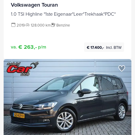
Volkswagen Touran
1.0 TSI Highline *1ste Eigenaar*Leer*Trekhaak*PDC*
2019
128.000 km
Benzine
€ 263,-
va.
p/m
€ 17.400,-
Incl. BTW