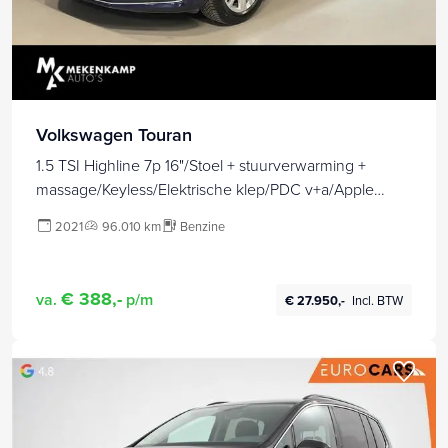
Volkswagen Touran
1.5 TSI Highline 7p 16"/Stoel + stuurverwarming +
massage/Keyless/Elektrische klep/PDC v+a/Apple
Carplay & Android Auto
2021
96.010 km
Benzine
€ 388,-
va.
p/m
€ 27.950,-
Incl. BTW