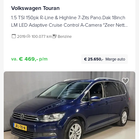
Volkswagen Touran
1.5 TSI 150pk R-Line & Highline 7-Zits Pano.Dak 18inch
LM LED Adaptive Cruise Control A-Camera *Zeer Nette
Touran*
2019
100.077 km
Benzine
€ 469,-
va.
p/m
€ 25.650,-
Marge auto