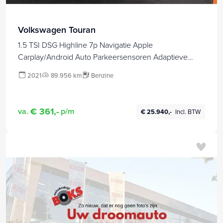
Volkswagen Touran
1.5 TSI DSG Highline 7p Navigatie Apple
Carplay/Android Auto Parkeersensoren Adaptieve
Cruise Control Stoel-en stuurverwarming Elektrische
2021
89.956 km
Benzine
achterklep Getinte ramen Climatronic
€ 361,-
va.
p/m
€ 25.940,-
Incl. BTW