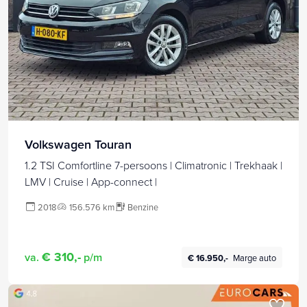
Volkswagen Touran
1.2 TSI Comfortline 7-persoons | Climatronic | Trekhaak |
LMV | Cruise | App-connect |
2018
156.576 km
Benzine
€ 310,-
va.
p/m
€ 16.950,-
Marge auto