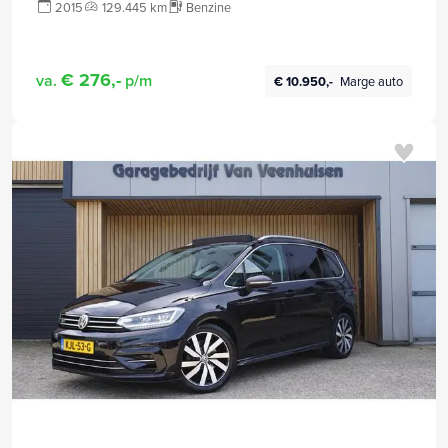
2015
129.445 km
Benzine
€ 276,-
va.
p/m
€ 10.950,-
Marge auto