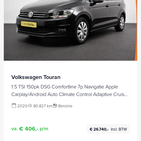
Volkswagen Touran
1.5 TSI 150pk DSG Comfortline 7p Navigatie Apple
Carplay/Android Auto Climate Control Adaptive Cruise
Control Stoelverwarming
2020
80.827 km
Benzine
€ 406,-
va.
p/m
€ 26.740,-
Incl. BTW