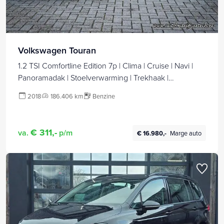
Volkswagen Touran
1.2 TSI Comfortline Edition 7p | Clima | Cruise | Navi |
Panoramadak | Stoelverwarming | Trekhaak |
Lichtmetaal | Allseason | Pdc | Camera |
2018
186.406 km
Benzine
€ 311,-
va.
p/m
€ 16.980,-
Marge auto