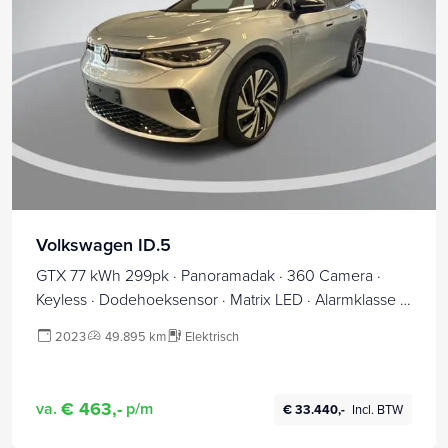
Volkswagen ID.5
GTX 77 kWh 299pk · Panoramadak · 360 Camera ·
Keyless · Dodehoeksensor · Matrix LED · Alarmklasse 3
· Head-Up Display ·
2023
49.895 km
Elektrisch
€ 463,-
va.
p/m
€ 33.440,-
Incl. BTW