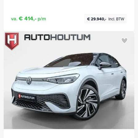
€ 414,-
va.
p/m
€ 29.940,-
Incl. BTW