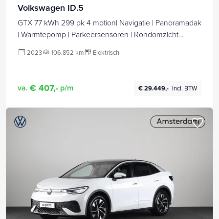
Volkswagen ID.5
GTX 77 kWh 299 pk 4 motion| Navigatie | Panoramadak
| Warmtepomp | Parkeersensoren | Rondomzicht
camera | Autom. airco (3 zones |
2023
106.852 km
Elektrisch
€ 407,-
va.
p/m
€ 29.449,-
Incl. BTW