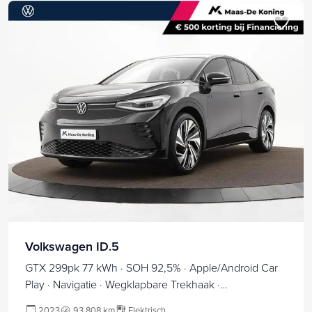
Volkswagen ID.5
GTX 299pk 77 kWh · SOH 92,5% · Apple/Android Car
Play · Navigatie · Wegklapbare Trekhaak ·
Stoelverwarming · IQ.Light · 21'' Inch ·
2023
93.808 km
Elektrisch