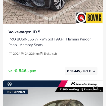
Volkswagen ID.5
PRO BUSINESS 77 kWh SoH 99%! | Harman Kardon |
Pano | Memory Seats
2024
24.226 km
Elektrisch
€ 546,-
va.
p/m
€ 39.445,-
Incl. BTW