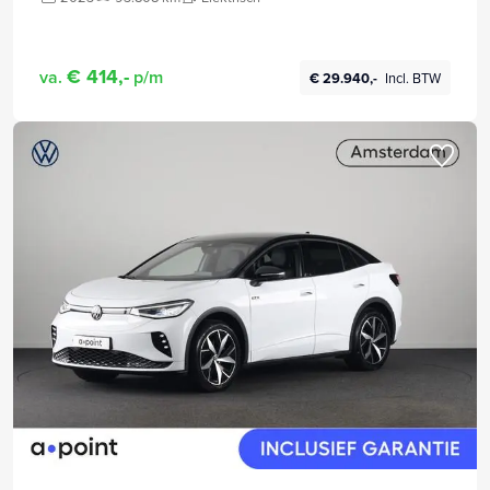
€ 414,-
va.
p/m
€ 29.940,-
Incl. BTW