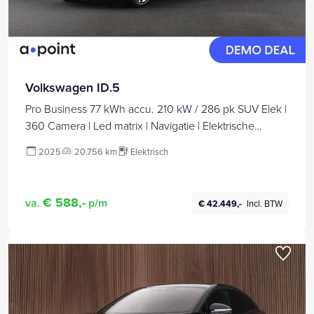
Volkswagen ID.5
Pro Business 77 kWh accu. 210 kW / 286 pk SUV Elek |
360 Camera | Led matrix | Navigatie | Elektrische
Achterklep | Panoramdak | Stoelverwarming |
2025
20.756 km
Elektrisch
€ 588,-
va.
p/m
€ 42.449,-
Incl. BTW