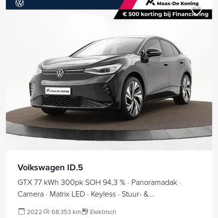
Volkswagen ID.5
GTX 77 kWh 300pk SOH 94,3 % · Panoramadak ·
Camera · Matrix LED · Keyless · Stuur- &
Stoelverwarming · Apple/Android Car Play ·
2022
68.353 km
Elektrisch
Sfeerverlichting ·