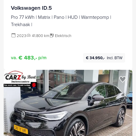
Volkswagen ID.5
Pro 77 kWh | Matrix | Pano | HUD | Warmtepomp |
Trekhaak |
2023
41.800 km
Elektrisch
€ 483,-
va.
p/m
€ 34.950,-
Incl. BTW