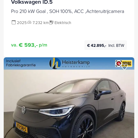
Volkswagen ID.5
Pro 210 kW Goal , SOH 100%, ACC ,Achteruitrijcamera
2025
7.232 km
Elektrisch
€ 593,-
va.
p/m
€ 42.895,-
Incl. BTW