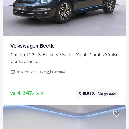
Volkswagen Beetle
Cabriolet 1.2 TSI Exclusive Series /Apple Carplay/Cruise
Contr./Climate
Contr./Stoelverw./Parkeersens.V+A+Cam/Navi/(MET
2017
124.861 km
Benzine
GARANTIE*)
€ 347,-
va.
p/m
€ 18.950,-
Marge auto