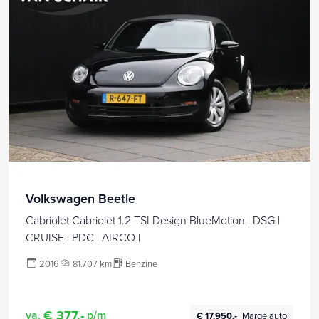
Volkswagen Beetle
Cabriolet Cabriolet 1.2 TSI Design BlueMotion | DSG |
CRUISE | PDC | AIRCO |
2016
81.707 km
Benzine
€ 377,-
va.
p/m
€ 17.950,-
Marge auto