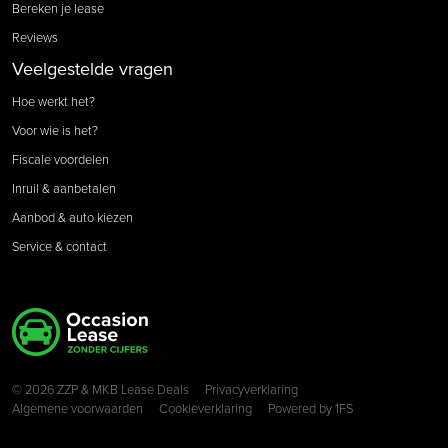
Bereken je lease
Reviews
Veelgestelde vragen
Hoe werkt het?
Voor wie is het?
Fiscale voordelen
Inruil & aanbetalen
Aanbod & auto kiezen
Service & contact
Copyright navigation
© 2026 ZZP & MKB Lease Deals
Privacyverklaring
Algemene voorwaarden
Cookieverklaring
Powered by
1FS