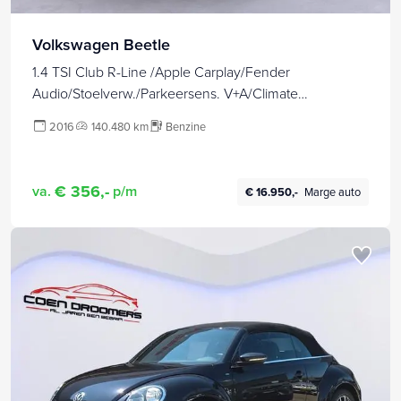
Volkswagen Beetle
1.4 TSI Club R-Line /Apple Carplay/Fender
Audio/Stoelverw./Parkeersens. V+A/Climate
Control/Cruise Control/19''LMV(MET GARANTIE*)
2016
140.480 km
Benzine
€ 356,-
va.
p/m
€ 16.950,-
Marge auto