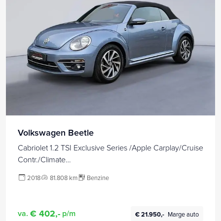
Volkswagen Beetle
Cabriolet 1.2 TSI Exclusive Series /Apple Carplay/Cruise
Contr./Climate
Contr./Parkeersens.V+A+Cam/Stoelverw./Lendesteun/L
2018
81.808 km
Benzine
MV/(MET GARANTIE*)
€ 402,-
va.
p/m
€ 21.950,-
Marge auto