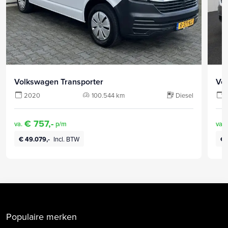
Volkswagen Transporter
Vo
2020
100.544 km
Diesel
€ 757,-
va.
p/m
va.
€ 49.079,-
Incl. BTW
€ 
Populaire merken