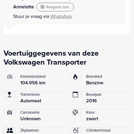
Annelotte
Reageert zsm.
Stuur je vraag via
WhatsApp
Voertuiggegevens van deze
Volkswagen Transporter
Kilometerstand
Brandstof
104.956 km
Benzine
Transmissie
Bouwjaar
Automaat
2016
Carrosserie
Kleur
Unknown
zwart
Zitplaatsen
Cilinderinhoud