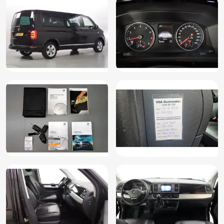
telefoon (ZE7)
Multimedia-voorbereiding
Onderhoudsboekje (fysiek)
Parkeerhulp achter met achteruitrijcamera (7X7)
Passagiersairbag
Passagiersstoel in hoogte verstelbaar
Privacy glass (QL5)
Radio CD speler
RDW-leges
Regensensor
Servotronic (1N3)
Spraakbediening
Standkachel
Start/stop systeem
Stoelverwarming beide voorstoelen (4A3)
Trekhaak afneembaar 13p