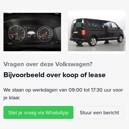
Radio- en navigatiesysteem Discover Media (NDP)
Achterklep met ruit
Anti Blokkeer Systeem
Anti doorSlip Regeling
Armsteun voor
Bandenspanningscontrolesysteem
Bestuurdersairbag
Bestuurdersstoel in hoogte verstelbaar
Vragen over deze Volkswagen?
Binnenspiegel automatisch dimmend
Bijvoorbeeld over koop of lease
Bluetooth telefoonvoorbereiding
Boordcomputer
We staan op werkdagen van 09:00 tot 17:30 uur voor
Buitenspiegels elektrisch verstel- en verwarmbaar
je klaar.
Buitenspiegels in carrosseriekleur
Centrale deurvergrendeling met afstandsbediening
Stel je vraag via WhatsApp
Stuur een bericht
Chroompakket (ZL6)
Dimlichten automatisch