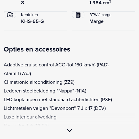
3
8
1.984 cm
Kenteken
BTW / marge
KHS-65-G
Marge
Opties en accessoires
Adaptive cruise control ACC (tot 160 km/h) (PAD)
Alarm I (7AJ)
Climatronic airconditioning (ZZ9)
Lederen stoelbekleding "Nappa" (N1A)
LED koplampen met standaard achterlichten (PXF)
Lichtmetalen velgen "Devonport" 7 J x 17 (DEV)
Luxe interieur afwerking
Pareleffectlak (CL02)
Parkeerhulp vóór en achter (7X2)