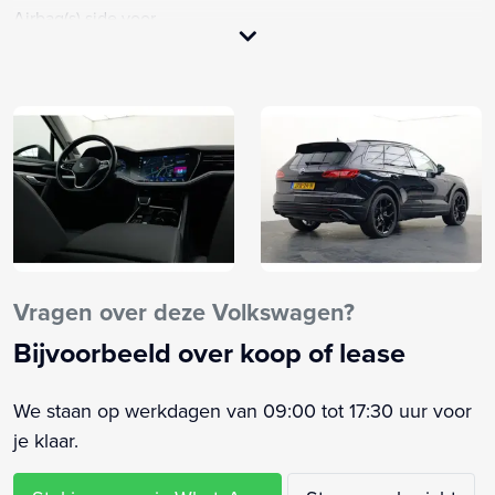
Airbag(s) side voor
Airbag bestuurder
Airbag passagier
Alarm klasse 3
Anti Blokkeer Systeem
Anti doorSlip Regeling
Armsteun achter
Armsteun voor
Audio installatie
Audio installatie premium
Vragen over deze Volkswagen?
Autonomous Emergency Braking
Bijvoorbeeld over koop of lease
Bandenspanningscontrolesysteem
Binnenspiegel automatisch dimmend
We staan op werkdagen van 09:00 tot 17:30 uur voor
Bluetooth
je klaar.
Boordcomputer
Bots waarschuwing systeem