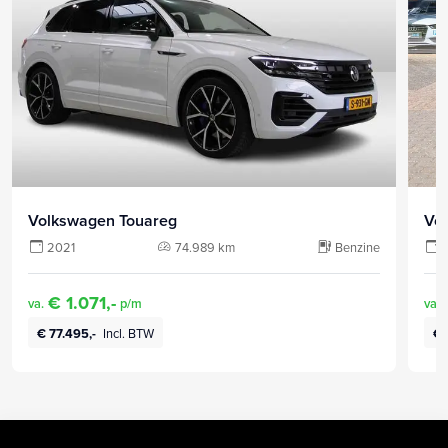
Volkswagen Touareg
Vo
2021
74.989 km
Benzine
€ 1.071,-
va.
p/m
va.
€ 77.495,-
Incl. BTW
€ 