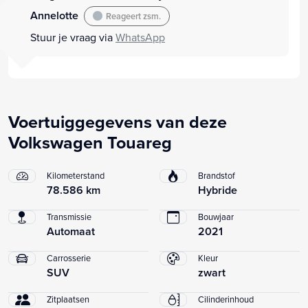
Annelotte
Reageert zsm.
Stuur je vraag via
WhatsApp
Voertuiggegevens van deze
Volkswagen Touareg
Kilometerstand
Brandstof
78.586 km
Hybride
Transmissie
Bouwjaar
Automaat
2021
Carrosserie
Kleur
SUV
zwart
Zitplaatsen
Cilinderinhoud