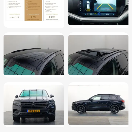
Oplaadmogelijkheid
Parkeersensor voor en achter
Regensensor
Rijstrooksensor met correctie
Roll Stability Control
Ruitensproeiers/wisserbladen verwarmbaar
Schakelpaddles
Smartphone integratie
Spraakbediening
Start/stop systeem
Stuurbekrachtiging snelheidsafhankelijk
Stuur leder
Stuur multifunctioneel
Trekhaak elektrisch uitklapbaar
Verkeersbord detectie
Vermoeidheids herkenning