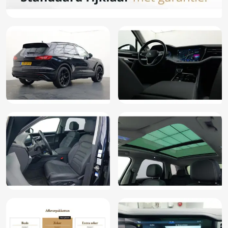
Elektronisch Stabiliteits Programma
Extra getint glas achter
Hill hold functie
Hoofdsteunen anti-whiplash
Keyless entry
Keyless start
LED achterlichten
LED dagrijverlichting
Lederen bekleding
LED koplampen
Lendesteun(en) verstelbaar
Lichtmetalen velgen
Lichtmetalen velgen 19"
Metaalkleur
Multimedia-voorbereiding
Navigatiesysteem full map + hard disk