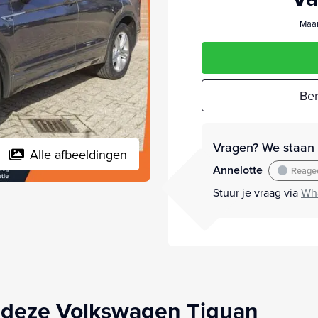
Maan
Ber
Vragen? We staan v
Alle afbeeldingen
Annelotte
Reagee
Stuur je vraag via
Wh
 deze Volkswagen Tiguan