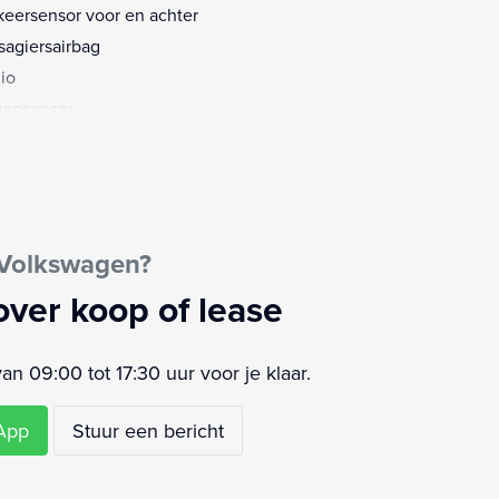
keersensor voor en achter
sagiersairbag
io
ensensor
strooksensor met correctie
akelmogelijkheid aan stuurwiel
egel-pakket
rtstuur
 Volkswagen?
rt/stop systeem
urbekrachtiging snelheidsafhankelijk
over koop of lease
ur verstelbaar
urwiel multifunctioneel
 09:00 tot 17:30 uur voor je klaar.
urwiel verwarmd
moeidheids herkenning
sApp
Stuur een bericht
ledig digitaal instrumentenpaneel
rstoelen in hoogte verstelbaar