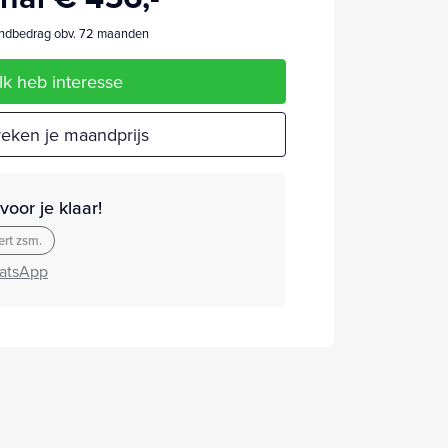
dbedrag obv. 72 maanden
Ik heb interesse
eken je maandprijs
oor je klaar!
rt zsm.
atsApp