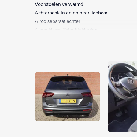
Voorstoelen verwarmd
Achterbank in delen neerklapbaar
Airco separaat achter
Alarm klasse 1(startblokkering)
Anti Blokkeer Systeem
Anti doorSlip Regeling
Armsteun achter
Armsteun voor
Autonomous Emergency Braking
Bandenspanningscontrolesysteem
Bestuurdersairbag
Binnenspiegel automatisch dimmend
Bluetooth telefoonvoorbereiding
Boordcomputer
Bots waarschuwing systeem
Brake Assist System