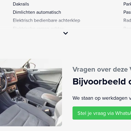
Dakrails
Par
Dimlichten automatisch
Pas
Elektrisch bedienbare achterklep
Rad
Elektrische ramen achter
Reg
Elektrische ramen voor
Rij
Elektronisch Stabiliteits Programma
Sch
Extra getint glas
Spi
Geluidsisolerend glas
Spo
Vragen over deze
Hemelbekleding donker
Sta
Hill hold functie
Stu
Bijvoorbeeld 
Hoofd airbag(s) voor
Stu
Knie airbag(s)
Stu
We staan op werkdagen van
Koplampen adaptief
Stu
LED-lichtpakket
Ver
Stel je vraag via What
LED achterlichten
Vol
LED dagrijverlichting
Voo