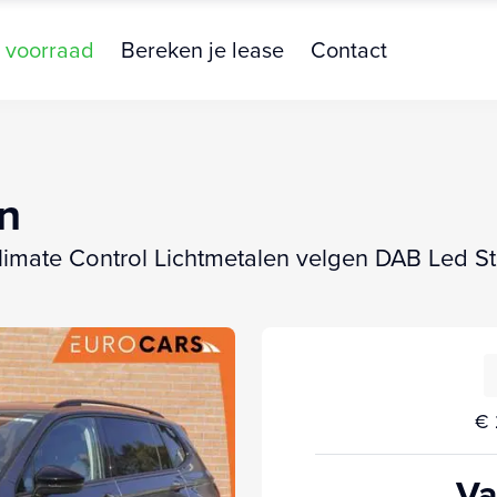
 voorraad
Bereken je lease
Contact
n
Climate Control Lichtmetalen velgen DAB Led 
€ 
Va