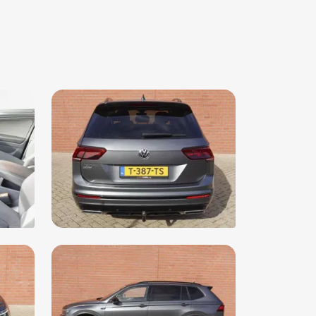
mtewerende voorruit
ter-pakket
airbag(s) achter
airbag(s) voor