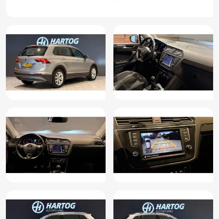
LED achterlichten
Lederen stuurwiel
Lederen versnellingspook
Mistlampen voor adaptief
Multimedia-voorbereiding
Optie-pakket 2
Parkeer assistent
Parkeer pakket
Parkeersensor voor en achter
Passagiersairbag
Regensensor
Rijstrooksensor
Ruitensproeiers verwarmbaar
Spiegel-pakket
Sportstoelen
Spraakbediening