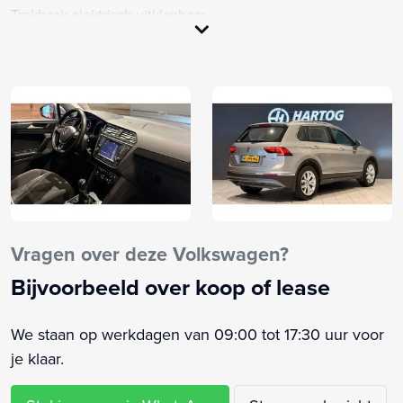
Trekhaak elektrisch uitklapbaar
Vervolgbotsing preventie
Voorstoelen verwarmd
Aanhanger assistent
Achterbank in delen neerklapbaar
Achteruitrijcamera
Anti Blokkeer Systeem
Anti doorSlip Regeling
Armsteun voor
Audioinstallatie met CD-speler
Vragen over deze Volkswagen?
Bandenspanningscontrolesysteem
Bijvoorbeeld over koop of lease
Bestuurdersairbag
Binnenspiegel automatisch dimmend
We staan op werkdagen van 09:00 tot 17:30 uur voor
Bluetooth telefoonvoorbereiding
je klaar.
Boordcomputer
Bots herkenning en activatie