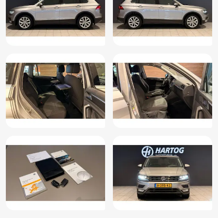
Start/stop systeem
Stuurwiel multifunctioneel
Verkeersbord detectie
Vermoeidheids herkenning
Warmtewerende voorruit
Winter-pakket
Zij airbag(s) voor