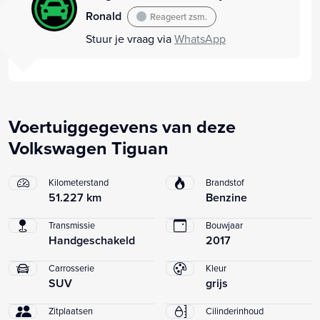
Ronald
Reageert zsm.
Stuur je vraag via
WhatsApp
Voertuiggegevens van deze
Volkswagen Tiguan
Kilometerstand
Brandstof
51.227 km
Benzine
Transmissie
Bouwjaar
Handgeschakeld
2017
Carrosserie
Kleur
SUV
grijs
Zitplaatsen
Cilinderinhoud