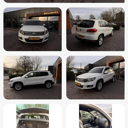
Parkeersensor voor en achter
Passagiersairbag
Radio-CD/MP3 speler
RDW-leges
Regensensor
Rijstrooksensor
Side-skirts
Sportonderstel
Sportstoelen
Start/stop systeem
Stuurbekrachtiging snelheidsafhankelijk
Stuurwiel multifunctioneel
Vermoeidheids herkenning
Zij airbag(s) voor