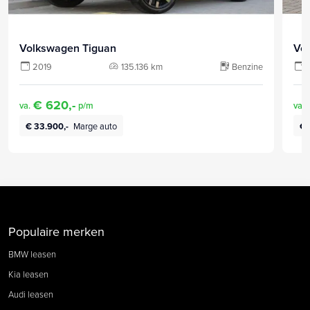
Volkswagen Tiguan
Vo
2019
135.136 km
Benzine
€ 620,-
va.
p/m
va.
€ 33.900,-
Marge auto
€ 
Populaire merken
BMW leasen
Kia leasen
Audi leasen