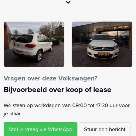
Voorstoelen verwarmd
Alarm klasse 1(startblokkering)
Anti Blokkeer Systeem
Anti doorSlip Regeling
Armsteun voor
Bandenspanningscontrolesysteem
Bestuurdersairbag
Bestuurdersstoel in hoogte verstelbaar
Bluetooth telefoonvoorbereiding
Vragen over deze Volkswagen?
Boordcomputer
Bijvoorbeeld over koop of lease
Brake Assist System
Buitenspiegels elektrisch inklapbaar
We staan op werkdagen van 09:00 tot 17:30 uur voor
Buitenspiegels elektrisch verstel- en verwarmbaar
je klaar.
Centrale deurvergrendeling met afstandsbediening
Chroom delen exterieur
Stel je vraag via WhatsApp
Stuur een bericht
Dakrails