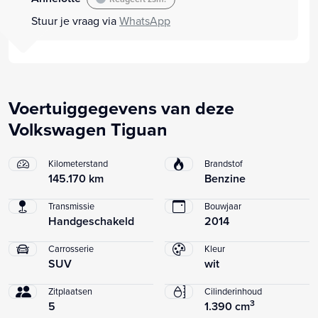
Stuur je vraag via
WhatsApp
Voertuiggegevens van deze
Volkswagen Tiguan
Kilometerstand
Brandstof
145.170 km
Benzine
Transmissie
Bouwjaar
Handgeschakeld
2014
Carrosserie
Kleur
SUV
wit
Zitplaatsen
Cilinderinhoud
3
5
1.390 cm