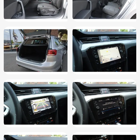
Navigatiesysteem
Parkeersensor voor en achter
Regensensor
Rijstrooksensor met correctie
Schakelmogelijkheid aan stuurwiel
Smartphone integratie
Spraakbediening
Start/stop systeem
Stuurbekrachtiging snelheidsafhankelijk
Stuur leder
Stuur multifunctioneel
Stuur verstelbaar
Verkeersbord detectie
Vermoeidheids herkenning
Vervolgbotsing preventie
Verwarmde voorruit