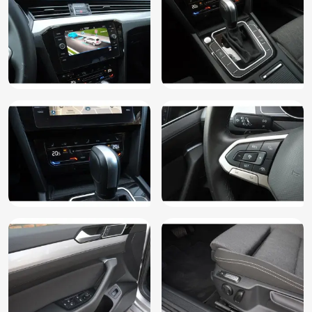
Volledig digitaal instrumentenpaneel
Voorstoelen in hoogte verstelbaar
Warmtewerende voorruit
WiFi
Zwarte glans (piano)lak interieur afwerking
Trekhaak
Dealer Onderhouden