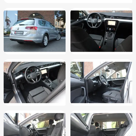
Elektronisch Stabiliteits Programma
File assistent
Hill hold functie
Keyless entry
Keyless start
Kleur grijs
Kleur parelmoer
LED achterlichten
LED dagrijverlichting
Lederen versnellingspook
LED koplampen
Lendesteunen (verstelbaar)
Lichtmetalen velgen 16"
Mistlampen voor adaptief
Multimedia-voorbereiding
Multimedia scherm standaard