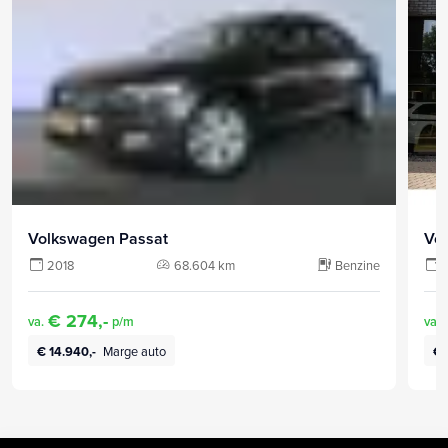
Volkswagen Passat
Vo
2018
68.604 km
Benzine
€ 274,-
va.
p/m
va.
€ 14.940,-
Marge auto
€ 