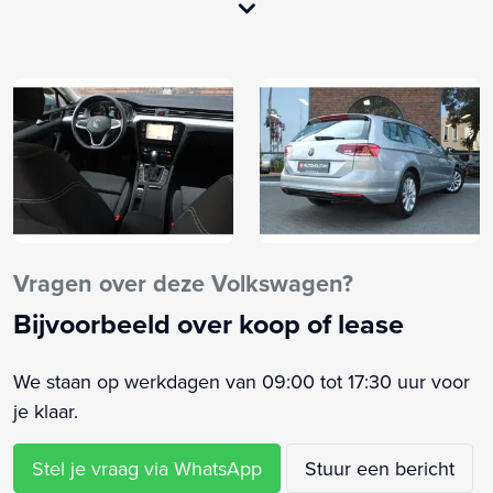
Airbag passagier
Airco separaat achter
Alarm klasse 1(startblokkering)
Alarmsysteem
Anti Blokkeer Systeem
Anti doorSlip Regeling
Apple Carplay/Android Auto
Armsteun achter
Armsteun voor
Vragen over deze Volkswagen?
Audio installatie
Bijvoorbeeld over koop of lease
Autonomous Emergency Braking
Bagagedek
We staan op werkdagen van 09:00 tot 17:30 uur voor
Bandenspanningscontrolesysteem
je klaar.
Binnenspiegel automatisch dimmend
Bluetooth
Stel je vraag via WhatsApp
Stuur een bericht
Boordcomputer