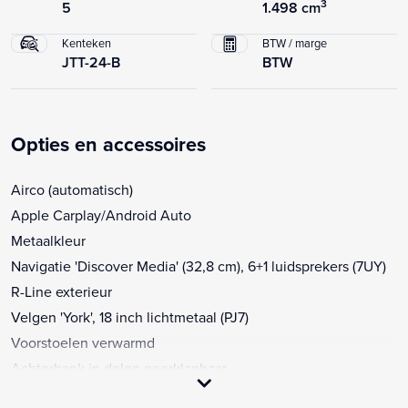
3
5
1.498 cm
Kenteken
BTW / marge
JTT-24-B
BTW
Opties en accessoires
Airco (automatisch)
Apple Carplay/Android Auto
Metaalkleur
Navigatie 'Discover Media' (32,8 cm), 6+1 luidsprekers (7UY)
R-Line exterieur
Velgen 'York', 18 inch lichtmetaal (PJ7)
Voorstoelen verwarmd
Achterbank in delen neerklapbaar
Achteruitrijcamera (KA2)