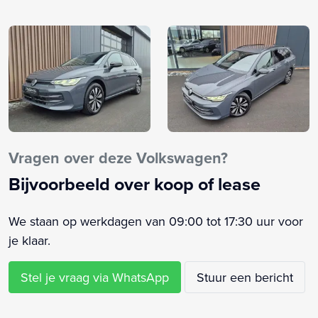
Airconditioning automatisch, 3-zone (Climatronic) (KH7)
Alarm klasse 1(startblokkering)
Anti Blokkeer Systeem
Anti doorSlip Regeling
Armsteun voor
Automatische snelheids begrenzing
Autonomous Emergency Braking
Bandenspanningscontrolesysteem
Vragen over deze Volkswagen?
Bestuurdersairbag
Bijvoorbeeld over koop of lease
Bluetooth telefoonvoorbereiding
Buitenspiegels elektrisch inklapbaar
We staan op werkdagen van 09:00 tot 17:30 uur voor
Buitenspiegels elektrisch verstel- en verwarmbaar
je klaar.
Buitenspiegels in carrosseriekleur
Bumpers in carrosseriekleur
Stel je vraag via WhatsApp
Stuur een bericht
Carbonafwerking interieur
Centrale airbag voor