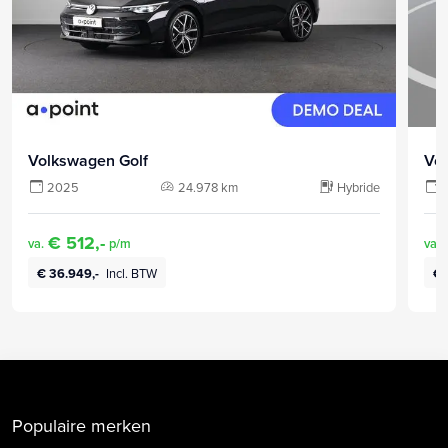
Volkswagen Golf
Vo
2025
24.978 km
Hybride
€ 512,-
va.
p/m
va.
€ 36.949,-
Incl. BTW
€ 
Populaire merken