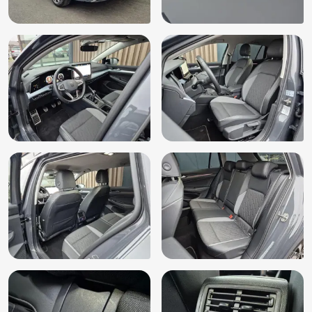
Stuurwiel verwarmd
Verkeersbord detectie
Verlichte grille/strip
Vermoeidheids herkenning
Volledig digitaal instrumentenpaneel
Volledige dealeronderhoudshistorie beschikbaar
Voorstoelen in hoogte verstelbaar
Zij airbag(s) voor
Zijruiten achter en achterruit getint, 65% lichtabsorberend
(4KF)
RDW-leges