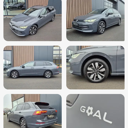
Kruisend verkeer detectie
LED achterlichten
Lederen stuurwiel
Lendesteunen (verstelbaar)
Multimedia-voorbereiding
Multimedia scherm klein
Onderhoudsboekje (digitaal)
Parkeer assistent
Parkeersensor achter
Parkeersensor voor
Passagiersairbag
Rijstrooksensor met correctie
Sportstoelen
Start/stop systeem
Stuurbekrachtiging snelheidsafhankelijk
Stuurwiel multifunctioneel