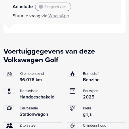
Annelotte
Reageert zsm.
Stuur je vraag via
WhatsApp
Voertuiggegevens van deze
Volkswagen Golf
Kilometerstand
Brandstof
36.076 km
Benzine
Transmissie
Bouwjaar
Handgeschakeld
2025
Carrosserie
Kleur
Stationwagon
grijs
Zitplaatsen
Cilinderinhoud