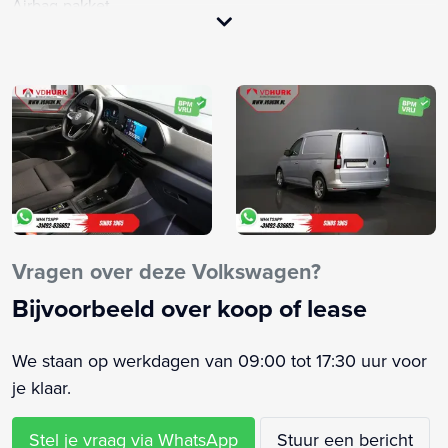
Airbag-pakket
Airbag bestuurder
Airbag passagier
Airco
Alarm klasse 1(startblokkering)
Android Auto
Anti Blokkeer Systeem
Anti doorSlip Regeling
Apple CarPlay
Apple Carplay/Android Auto
Vragen over deze Volkswagen?
Armsteun voor
Bijvoorbeeld over koop of lease
Bestuurdersstoel in hoogte verstelbaar
Bijrijders stoel
We staan op werkdagen van 09:00 tot 17:30 uur voor
Bluetooth
je klaar.
Bluetooth telefoonvoorbereiding
Boordcomputer
Stel je vraag via WhatsApp
Stuur een bericht