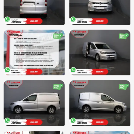
Parkdistance control
Parkeercamera
Parkeer pakket
Parkeersensor voor en achter
Passagiersstoel in hoogte verstelbaar
Radio
Radiovoorbereiding
Regensensor
Rijstrooksensor met correctie
Ruitensproeiers/wisserbladen verwarmbaar
Schakelmogelijkheid aan stuurwiel
Schakelpaddles
Schuifdeur
Spraakbediening
Standkachel
Start/stop systeem