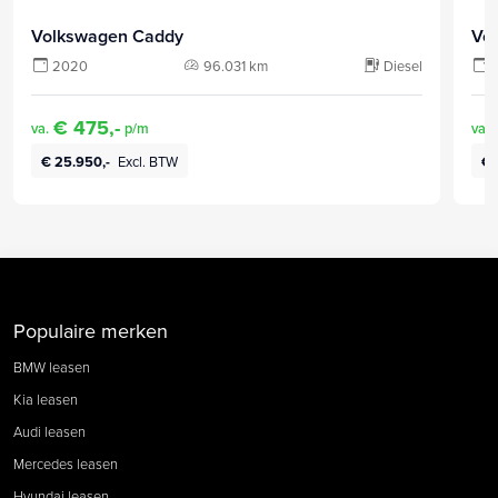
Volkswagen Caddy
Vo
2020
96.031 km
Diesel
€ 475,-
va.
p/m
va.
€ 25.950,-
Excl. BTW
€ 
Populaire merken
BMW leasen
Kia leasen
Audi leasen
Mercedes leasen
Hyundai leasen