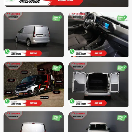
Elektronisch Stabiliteits Programma
Hill hold functie
Interieur voorverwarming/(koeling)
Keyless start
Laadruimte Betimmering
Laadvloer
Lederen stuurwiel
Lendesteun(en) verstelbaar
Lichtsensor
Luxe wieldoppen
Metaalkleur
MP3 aansluiting
Multimedia-pakket
Multimedia-voorbereiding
Multimedia systeem
Niet in gerookt