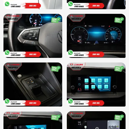
Warmtewerende voorruit
Winter-pakket
Winterbanden
Zijschuifdeur rechts
Zijwandbekleding laadruimte