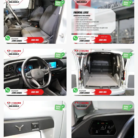
Stoelverwarming
Stuurbekrachtiging snelheidsafhankelijk
Stuur leder
Stuur leder en multifunctioneel
Stuur multifunctioneel
Stuur verstelbaar
Stuurwiel multifunctioneel
Tussenschot volledig
USB poort
Veiligheids-pakket-2
Vermoeidheids herkenning
Vervolgbotsing preventie
Virtual Cockpit
Volledig digitaal instrumentenpaneel
Voorstoelen in hoogte verstelbaar
Voorstoelen verwarmd