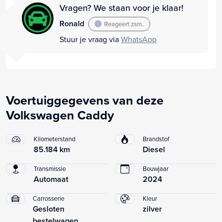
Vragen? We staan voor je klaar!
Ronald
Reageert zsm.
Stuur je vraag via
WhatsApp
Voertuiggegevens van deze
Volkswagen Caddy
Kilometerstand
Brandstof
85.184 km
Diesel
Transmissie
Bouwjaar
Automaat
2024
Carrosserie
Kleur
Gesloten
zilver
bestelwagen