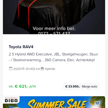
Toyota RAV4
2.5 Hybrid AWD Executive, JBL, Stoelgeheugen, Stuur
- / Stoelverwarming, , 360 Camera, Elec. Achterklep!
2020
121.432 km
Hybride
€ 621,-
va.
p/m
€ 33.950,-
Marge auto