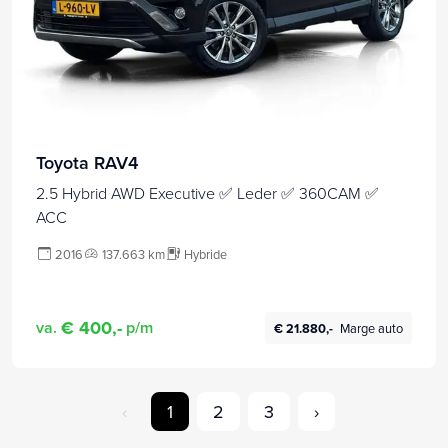
Toyota RAV4
2.5 Hybrid AWD Executive ✅ Leder ✅ 360CAM ✅
ACC
2016
137.663 km
Hybride
€ 400,-
va.
p/m
€ 21.880,-
Marge auto
‹
1
2
3
›