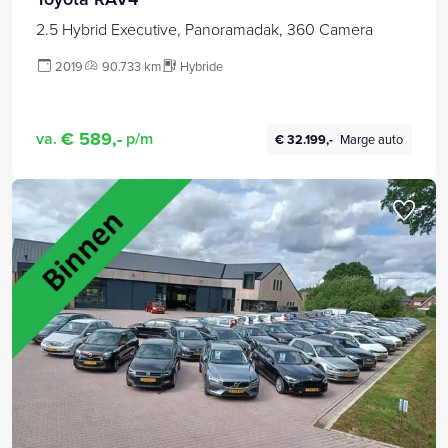
2.5 Hybrid Executive, Panoramadak, 360 Camera
2019
90.733 km
Hybride
€ 589,-
va.
p/m
€ 32.199,-
Marge auto