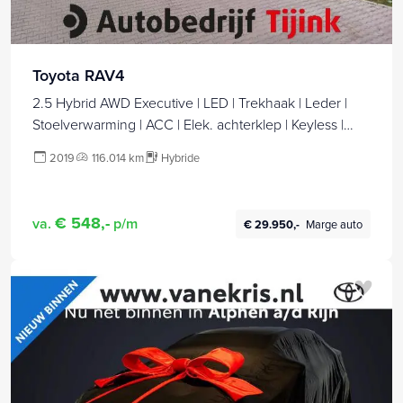
Toyota RAV4
2.5 Hybrid AWD Executive | LED | Trekhaak | Leder |
Stoelverwarming | ACC | Elek. achterklep | Keyless |
Navi | Elek. verstelb. stoelen |
2019
116.014 km
Hybride
€ 548,-
va.
p/m
€ 29.950,-
Marge auto