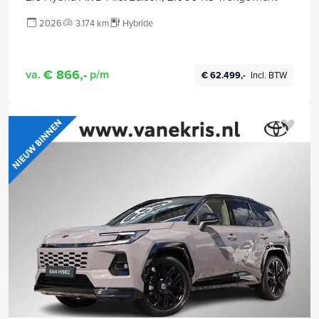
2026
3.174 km
Hybride
€ 866,-
va.
p/m
€ 62.499,-
Incl. BTW