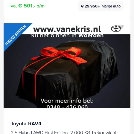
€ 501,-
va.
p/m
€ 29.950,-
Marge auto
Toyota RAV4
2.5 Hybrid AWD First Edition, 2.000 KG Trekgewicht