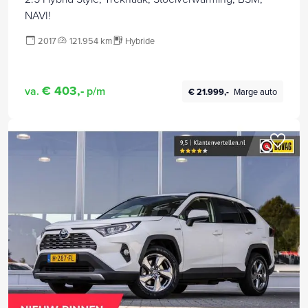
NAVI!
2017
121.954 km
Hybride
€ 403,-
va.
p/m
€ 21.999,-
Marge auto