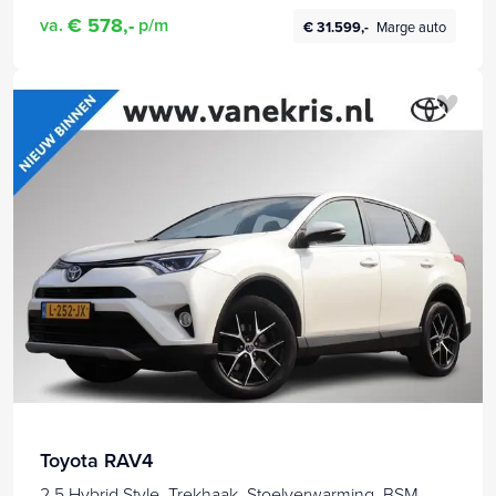
€ 578,-
va.
p/m
€ 31.599,-
Marge auto
Toyota RAV4
2.5 Hybrid Style, Trekhaak, Stoelverwarming, BSM,