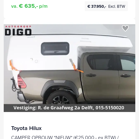
€ 635,-
va.
p/m
€ 37.950,-
Excl. BTW
Toyota Hilux
CAMPER OPBOUW *NIEUW* (€25.000,- ex.BTW) /