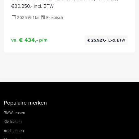
€30.250,- incl. BTW
2025
1 km
Elektrisch
€ 434,-
va.
p/m
€ 25.927,-
Excl. BTW
Populaire merken
BMW leasen
Kia leasen
Audi leasen