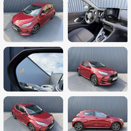
Lichtmetalen velgen 16"
Multimedia-voorbereiding
Niet in gerookt
Radio
Regensensor
Rijstrooksensor
Stuur leder
Stuur multifunctioneel
Stuur verstelbaar
Verkeersbord detectie
Volledig digitaal instrumentenpaneel