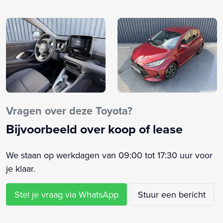
Airbag passagier
Airco automatisch
Alarm klasse 1(startblokkering)
Anti Blokkeer Systeem
Apple Carplay/Android Auto
Armsteun voor
Automatische snelheidsbegrenzing ISA
Autonomous Emergency Braking
Vragen over deze Toyota?
Bandenspanningscontrolesysteem
Bijvoorbeeld over koop of lease
Bestuurdersstoel in hoogte verstelbaar
Bots herkenning systeem
We staan op werkdagen van 09:00 tot 17:30 uur voor
Buitenspiegels elektrisch verstelbaar
je klaar.
Centrale airbag voor
Connected services
Stel je vraag via WhatsApp
Stuur een bericht
Cruise control adaptief
DAB