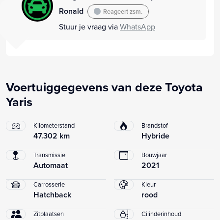
Ronald
Reageert zsm.
Stuur je vraag via
WhatsApp
Voertuiggegevens van deze Toyota
Yaris
Kilometerstand
Brandstof
47.302 km
Hybride
Transmissie
Bouwjaar
Automaat
2021
Carrosserie
Kleur
Hatchback
rood
Zitplaatsen
Cilinderinhoud