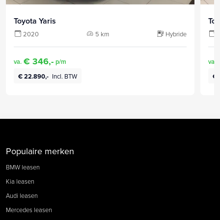
Toyota Yaris
Toy
2020
5 km
Hybride
€ 346,-
va.
p/m
va.
€ 22.890,-
Incl. BTW
€ 
Populaire merken
BMW leasen
Kia leasen
Audi leasen
Mercedes leasen