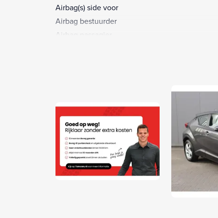
Airbag(s) side voor
Airbag bestuurder
Airbag passagier
Airco automatisch
Alarm klasse 1(startblokkering)
Anti Blokkeer Systeem
Anti doorSlip Regeling
Armsteun voor
Automatische verlichting
Autonomous Emergency Braking
Bandenspanningscontrolesysteem
Bestuurdersstoel in hoogte verstelbaar