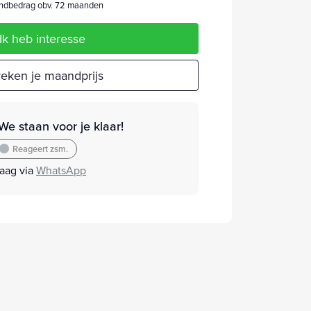
dbedrag obv. 72 maanden
Ik heb interesse
eken je maandprijs
We staan voor je klaar!
Reageert zsm.
raag via
WhatsApp