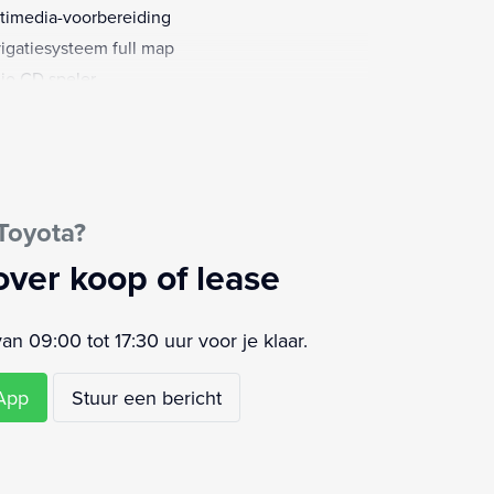
timedia-voorbereiding
igatiesysteem full map
io CD speler
ensensor
strooksensor
urbekrachtiging
ur verstelbaar
Toyota?
urwiel multifunctioneel
khaak afneembaar
over koop of lease
keersbord detectie
rstoelen verwarmd
 09:00 tot 17:30 uur voor je klaar.
sApp
Stuur een bericht