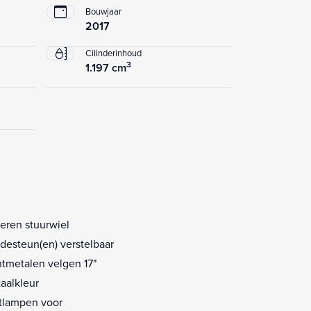
Bouwjaar
2017
Cilinderinhoud
3
1.197 cm
eren stuurwiel
desteun(en) verstelbaar
htmetalen velgen 17"
aalkleur
tlampen voor