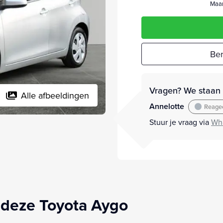
Maan
Ber
Vragen? We staan v
Alle afbeeldingen
Annelotte
Reagee
Stuur je vraag via
Wh
 deze Toyota Aygo