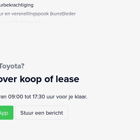
urbekrachtiging
ur en versnellingspook (kunst)leder
ur multifunctioneel
ur verstelbaar
airbag(s) voor
Toyota?
over koop of lease
 09:00 tot 17:30 uur voor je klaar.
sApp
Stuur een bericht