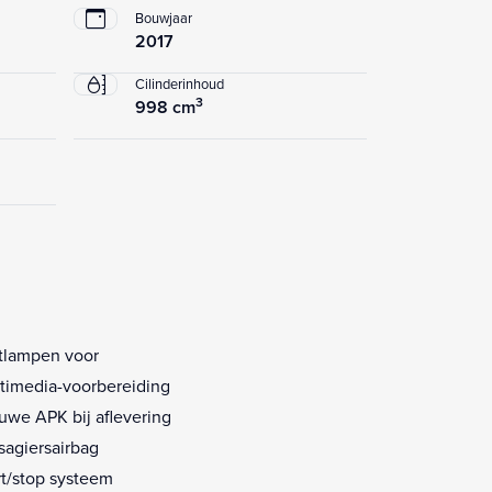
Bouwjaar
2017
Cilinderinhoud
3
998 cm
tlampen voor
timedia-voorbereiding
uwe APK bij aflevering
sagiersairbag
rt/stop systeem