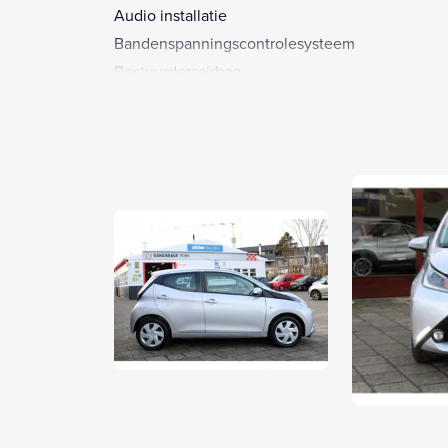
Audio installatie
Bandenspanningscontrolesysteem
Bestuurdersairbag
Bestuurdersstoel in hoogte verstelbaar
Bluetooth
Brake Assist System
Buitenspiegels elektrisch verstel- en verwarmba