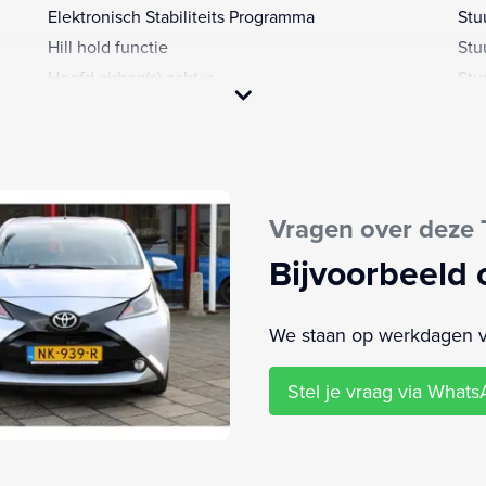
Elektronisch Stabiliteits Programma
Stu
Hill hold functie
Stu
Hoofd airbag(s) achter
Stu
Hoofd airbag(s) voor
Stu
LED dagrijverlichting
Zij 
Matset
ar
Metaalkleur
Vragen over deze 
Bijvoorbeeld 
We staan op werkdagen van
Stel je vraag via What