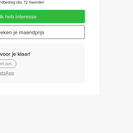
dbedrag obv. 72 maanden
Ik heb interesse
eken je maandprijs
oor je klaar!
rt zsm.
atsApp