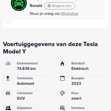
Ronald
Reageert zsm.
Stuur je vraag via
WhatsApp
Voertuiggegevens van deze Tesla
Model Y
Kilometerstand
Brandstof
74.839 km
Elektrisch
Transmissie
Bouwjaar
Automaat
2023
Carrosserie
Kleur
SUV
zwart
Zitplaatsen
Kenteken