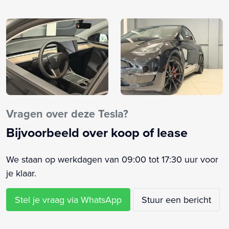
Audio installatie premium
Autonomous Emergency Braking
Basic Autopilot
Bestuurdersairbag
Bluetooth telefoonvoorbereiding
Buitenspiegel(s) automatisch dimmend
Buitenspiegels elektr. met geheugen
Buitenspiegels elektrisch inklapbaar
Vragen over deze Tesla?
Buitenspiegels verwarmbaar
Bijvoorbeeld over koop of lease
Connected services
Cruise control adaptief met Stop&Go
We staan op werkdagen van 09:00 tot 17:30 uur voor
Dodehoek Detectie
je klaar.
Elektrisch verstelbare stoel(en) met geheugen
Elektrisch verstelbare stuurkolom met geheugen
Stel je vraag via WhatsApp
Stuur een bericht
Elektronisch Stabiliteits Programma
Hoofd airbag(s) achter