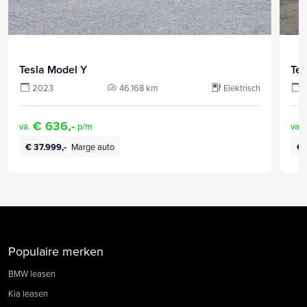
Tesla Model Y
Tes
2023
46.168 km
Elektrisch
€ 636,-
va.
p/m
va.
€ 37.999,-
Marge auto
€ 
Populaire merken
BMW leasen
Kia leasen